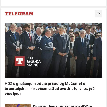
HDZ s gnušanjem odbio prijedlog Možemo! o
braniteljskim mirovinama. Sad uvodi isto, ali za još
više ljudi
Dvije godine prije izbora u HDZ-u