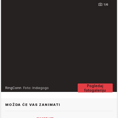
1/6
Pogledaj
RingConn
Foto: Indiegogo
fotogaleriju
MOŽDA ĆE VAS ZANIMATI