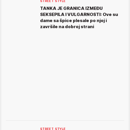
STREET STYLE
TANKA JE GRANICA IZMEĐU
SEKSEPILA I VULGARNOSTI: Ove su
dame sa špice plesale po njoj i
završile na dobroj strani
STREET STYLE