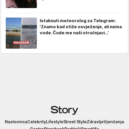
Istaknuti meteorolog za Telegram:
'Znamo kad stiže osvježenje, ali nema
vode. Čude me naši stručnjaci...'
Story
Naslovnica
Celebrity
Lifestyle
Street Style
Zdravlje
Vjenčanja
Gastro
Storybook
Roditelji
Smartlife