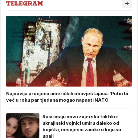
Najnovija procjena američkih obavještajaca: 'Putin bi
već u roku par tjedana mogao napasti NATO'
Rusi imaju novu zvjersku taktiku:
ukrajinski vojnici umiru daleko od
bojišta, nesvjesni zamke u koju su
upali