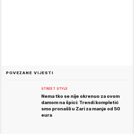
POVEZANE VIJESTI
STREET STYLE
Nema tko se nije okrenuo za ovom
damom na špici: Trendi kompletić
smo pronašli u Zari za manje od 50
eura