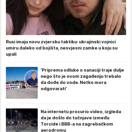
Rusi imaju novu zvjersku taktiku: ukrajinski vojnici
umiru daleko od bojišta, nesvjesni zamke u koju su
upali
'Priprema odluke o sanaciji traje dulje
nego što je ovom zagađenju trebalo
da dođe do vode. Netko mora
odgovarati'
Na internetu procurio video, izgleda
da je došlo do tučnjave između
Torcide i BBB-a na zagrebačkom
aerodromu