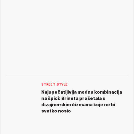
STREET STYLE
Najupečatljivija modna kombinacija
na špici: Brineta prošetala u
dizajnerskim čizmama koje ne bi
svatko nosio