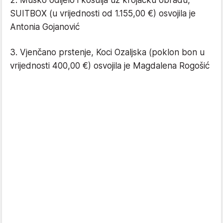
2. Muško odijelo i košulja uz krojačku obradu,
SUITBOX (u vrijednosti od 1.155,00 €) osvojila je
Antonia Gojanović
3. Vjenčano prstenje, Koci Ozaljska (poklon bon u
vrijednosti 400,00 €) osvojila je Magdalena Rogošić