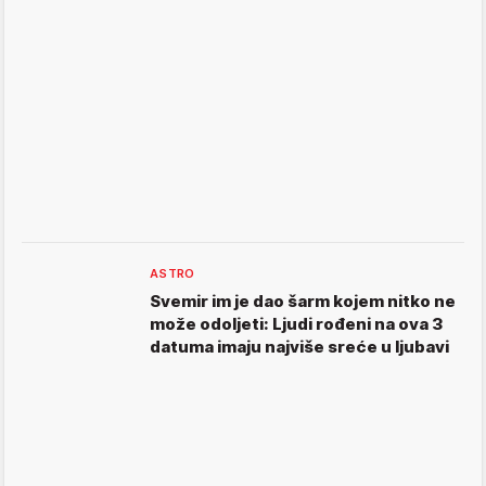
ASTRO
Svemir im je dao šarm kojem nitko ne
može odoljeti: Ljudi rođeni na ova 3
datuma imaju najviše sreće u ljubavi