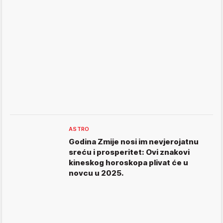
ASTRO
Godina Zmije nosi im nevjerojatnu
sreću i prosperitet: Ovi znakovi
kineskog horoskopa plivat će u
novcu u 2025.