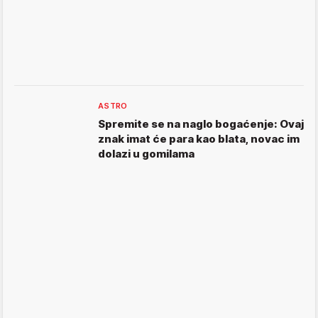
ASTRO
Spremite se na naglo bogaćenje: Ovaj
znak imat će para kao blata, novac im
dolazi u gomilama