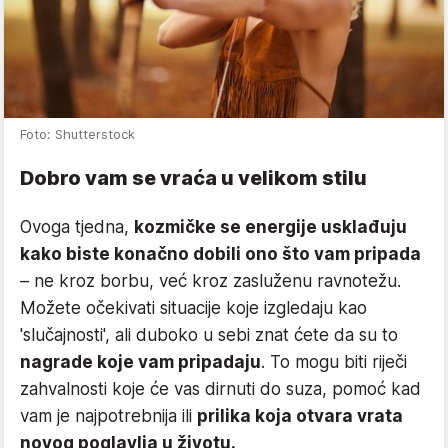
Foto: Shutterstock
Dobro vam se vraća u velikom stilu
Ovoga tjedna,
kozmičke se energije usklađuju
kako biste konačno dobili ono što vam pripada
– ne kroz borbu, već kroz zasluženu ravnotežu.
Možete očekivati situacije koje izgledaju kao
'slučajnosti', ali duboko u sebi znat ćete da su to
nagrade koje vam pripadaju
. To mogu biti riječi
zahvalnosti koje će vas dirnuti do suza, pomoć kad
vam je najpotrebnija ili
prilika koja otvara vrata
novog poglavlja u životu.