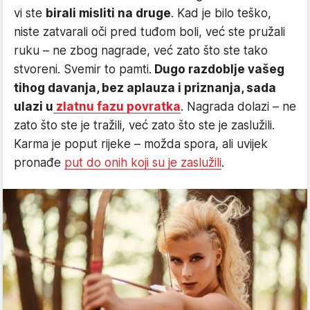
vi ste
birali misliti na druge
. Kad je bilo teško,
niste zatvarali oči pred tuđom boli, već ste pružali
ruku – ne zbog nagrade, već zato što ste tako
stvoreni. Svemir to pamti.
Dugo razdoblje vašeg
tihog davanja, bez aplauza i priznanja, sada
ulazi u
zlatnu fazu povratka
. Nagrada dolazi – ne
zato što ste je tražili, već zato što ste je zaslužili.
Karma je poput rijeke – možda spora, ali uvijek
pronađe
put do onih koji su je zaslužili
.