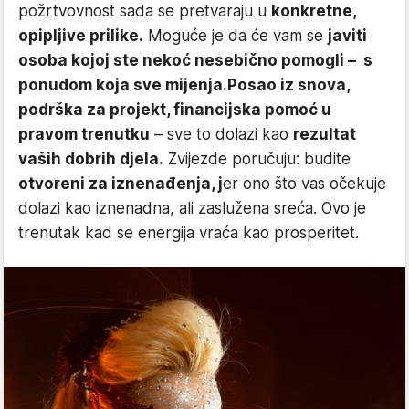
požrtvovnost sada se pretvaraju u
konkretne,
opipljive prilike.
Moguće je da će vam se
javiti
osoba kojoj ste nekoć nesebično pomogli – s
ponudom koja sve mijenja.
Posao iz snova,
podrška za projekt, financijska pomoć u
pravom trenutku
– sve to dolazi kao
rezultat
vaših dobrih djela.
Zvijezde poručuju: budite
otvoreni za iznenađenja, j
er ono što vas očekuje
dolazi kao iznenadna, ali zaslužena sreća. Ovo je
trenutak kad se energija vraća kao prosperitet.