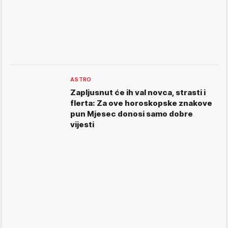
ASTRO
Zapljusnut će ih val novca, strasti i
flerta: Za ove horoskopske znakove
pun Mjesec donosi samo dobre
vijesti