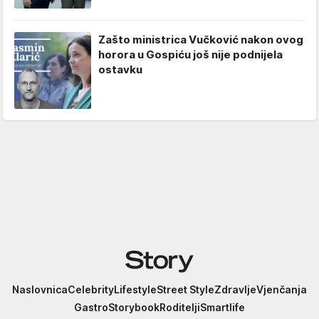
Zašto ministrica Vučković nakon ovog
horora u Gospiću još nije podnijela
ostavku
Story
Naslovnica
Celebrity
Lifestyle
Street Style
Zdravlje
Vjenčanja
Gastro
Storybook
Roditelji
Smartlife