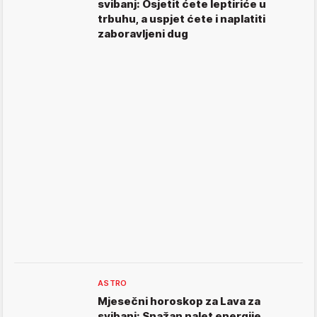
svibanj: Osjetit ćete leptiriće u
trbuhu, a uspjet ćete i naplatiti
zaboravljeni dug
ASTRO
Mjesečni horoskop za Lava za
svibanj: Snažan nalet energije,