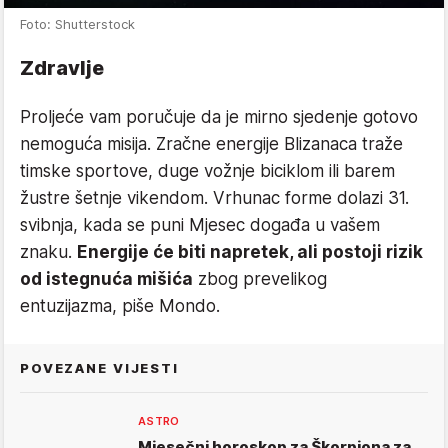
Foto: Shutterstock
Zdravlje
Proljeće vam poručuje da je mirno sjedenje gotovo
nemoguća misija. Zračne energije Blizanaca traže
timske sportove, duge vožnje biciklom ili barem
žustre šetnje vikendom. Vrhunac forme dolazi 31.
svibnja, kada se puni Mjesec događa u vašem
znaku.
Energije će biti napretek, ali postoji rizik
od istegnuća mišića
zbog prevelikog
entuzijazma, piše Mondo.
POVEZANE VIJESTI
ASTRO
Mjesečni horoskop za Škorpiona za