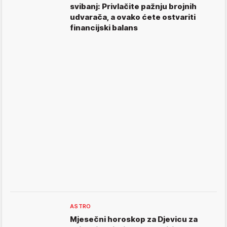
svibanj: Privlačite pažnju brojnih
udvarača, a ovako ćete ostvariti
financijski balans
ASTRO
Mjesečni horoskop za Djevicu za