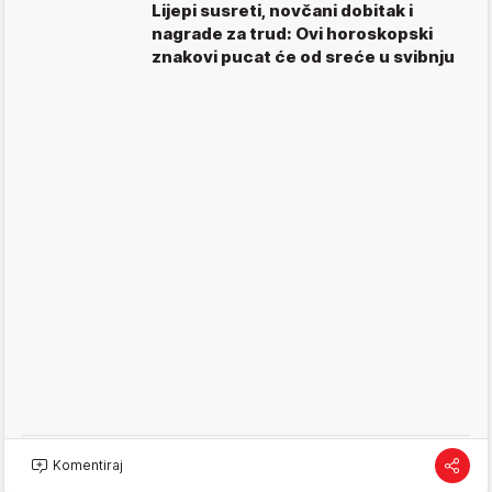
Lijepi susreti, novčani dobitak i
nagrade za trud: Ovi horoskopski
znakovi pucat će od sreće u svibnju
Komentiraj
ASTRO