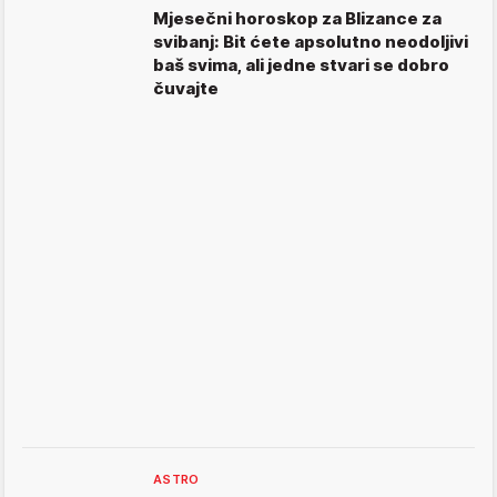
Mjesečni horoskop za Blizance za
svibanj: Bit ćete apsolutno neodoljivi
baš svima, ali jedne stvari se dobro
čuvajte
ASTRO