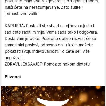
pokušate malo više razgovarati s drugom stranom,
naići ćete na nerazumijevanje. Zato šutite i
jednostavno volite.
KARIJERA: Postavili ste stvari na njihovo mjesto i
sad ćete raditi mirnije. Vama sada tako i odgovara.
Dosta vam je buke. Posebno dobro razvijat će se
samostalni poslovi, odnosno oni u kojim možete
pokazati svoju individualnost. To ćete se i više
angažirati.
ZDRAVLJE&SAVJET: Pomozite nekom djetetu.
Blizanci