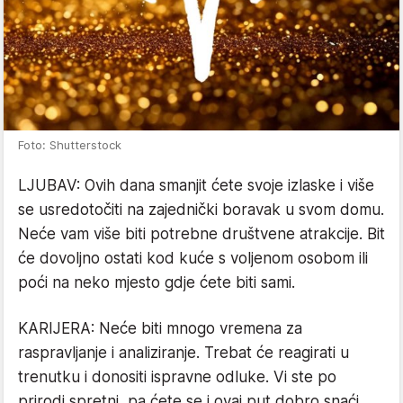
Foto: Shutterstock
LJUBAV: Ovih dana smanjit ćete svoje izlaske i više
se usredotočiti na zajednički boravak u svom domu.
Neće vam više biti potrebne društvene atrakcije. Bit
će dovoljno ostati kod kuće s voljenom osobom ili
poći na neko mjesto gdje ćete biti sami.
KARIJERA: Neće biti mnogo vremena za
raspravljanje i analiziranje. Trebat će reagirati u
trenutku i donositi ispravne odluke. Vi ste po
prirodi spretni, pa ćete se i ovaj put dobro snaći.