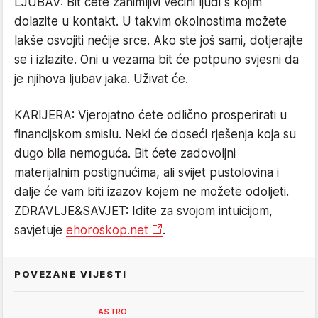
LJUBAV: Bit ćete zanimljivi većini ljudi s kojim
dolazite u kontakt. U takvim okolnostima možete
lakše osvojiti nečije srce. Ako ste još sami, dotjerajte
se i izlazite. Oni u vezama bit će potpuno svjesni da
je njihova ljubav jaka. Uživat će.
KARIJERA: Vjerojatno ćete odlično prosperirati u
financijskom smislu. Neki će doseći rješenja koja su
dugo bila nemoguća. Bit ćete zadovoljni
materijalnim postignućima, ali svijet pustolovina i
dalje će vam biti izazov kojem ne možete odoljeti.
ZDRAVLJE&SAVJET: Idite za svojom intuicijom,
savjetuje
ehoroskop.net
.
POVEZANE VIJESTI
ASTRO