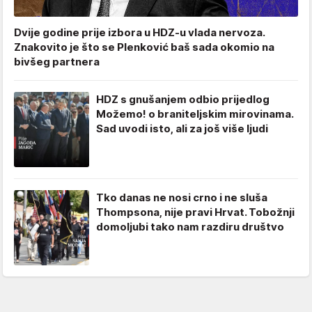
Dvije godine prije izbora u HDZ-u vlada nervoza.
Znakovito je što se Plenković baš sada okomio na
bivšeg partnera
HDZ s gnušanjem odbio prijedlog
Možemo! o braniteljskim mirovinama.
Sad uvodi isto, ali za još više ljudi
Tko danas ne nosi crno i ne sluša
Thompsona, nije pravi Hrvat. Tobožnji
domoljubi tako nam razdiru društvo