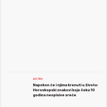
ASTRO
Napokon će i njima krenuti u životu:
Horoskopski znakovi koje čeka 10
godina neopisive sreće