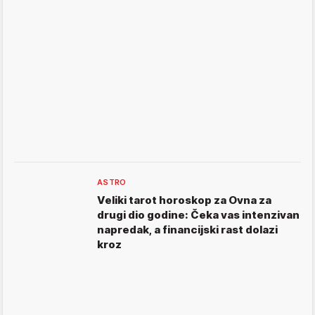
ASTRO
Veliki tarot horoskop za Ovna za
drugi dio godine: Čeka vas intenzivan
napredak, a financijski rast dolazi
kroz