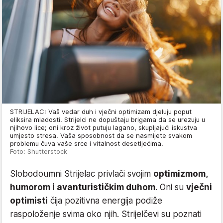
STRIJELAC: Vaš vedar duh i vječni optimizam djeluju poput
eliksira mladosti. Strijelci ne dopuštaju brigama da se urezuju u
njihovo lice; oni kroz život putuju lagano, skupljajući iskustva
umjesto stresa. Vaša sposobnost da se nasmijete svakom
problemu čuva vaše srce i vitalnost desetljećima.
Foto: Shutterstock
Slobodoumni Strijelac privlači svojim
optimizmom,
humorom i avanturističkim duhom
. Oni su
vječni
optimisti
čija pozitivna energija podiže
raspoloženje svima oko njih. Strijelčevi su poznati