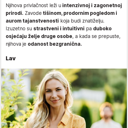
Njihova privlačnost leži u
intenzivnoj i zagonetnoj
prirodi.
Zavode
tišinom, prodornim pogledom i
aurom tajanstvenosti
koja budi znatiželju.
Izuzetno su
strastveni i intuitivni
pa
duboko
osjećaju želje druge osobe
, a kada se prepuste,
njihova je
odanost bezgranična.
Lav