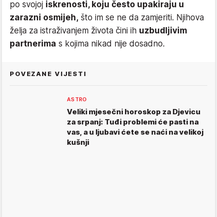
po svojoj
iskrenosti, koju često upakiraju u
zarazni osmijeh,
što im se ne da zamjeriti. Njihova
želja za istraživanjem života čini ih
uzbudljivim
partnerima
s kojima nikad nije dosadno.
POVEZANE VIJESTI
ASTRO
Veliki mjesečni horoskop za Djevicu
za srpanj: Tuđi problemi će pasti na
vas, a u ljubavi ćete se naći na velikoj
kušnji