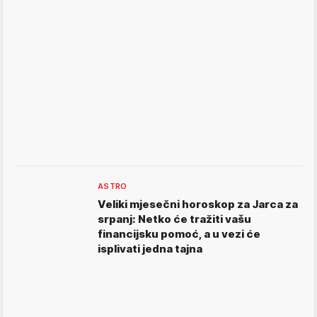
ASTRO
Veliki mjesečni horoskop za Jarca za
srpanj: Netko će tražiti vašu
financijsku pomoć, a u vezi će
isplivati jedna tajna