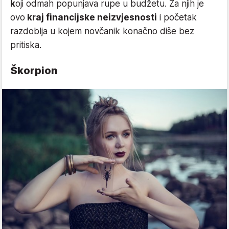
k
oji odmah popunjava rupe u budžetu. Za njih je
ovo
kraj financijske neizvjesnosti
i početak
razdoblja u kojem novčanik konačno diše bez
pritiska.
Škorpion