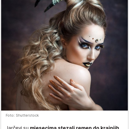
Foto: Shutterstock
Jarčevi su
mjesecima stezali remen do krajnjih