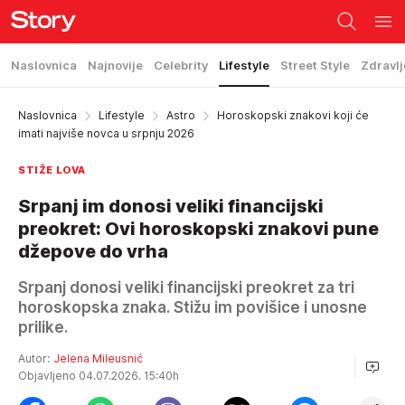
Naslovnica
Najnovije
Celebrity
Lifestyle
Street Style
Zdravlj
Naslovnica
Lifestyle
Astro
Horoskopski znakovi koji će
imati najviše novca u srpnju 2026
STIŽE LOVA
Srpanj im donosi veliki financijski
preokret: Ovi horoskopski znakovi pune
džepove do vrha
Srpanj donosi veliki financijski preokret za tri
horoskopska znaka. Stižu im povišice i unosne
prilike.
Autor:
Jelena Mileusnić
Objavljeno 04.07.2026. 15:40h