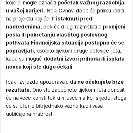
koje bi mogle označiti
početak važnog razdoblja
u vašoj karijeri.
Neki Ovnovi dobit će priliku raditi
na projektu koji će ih
istaknuti pred
nadređenima,
dok će drugi razmišljati o
promjeni
posla ili pokretanju vlastitog poslovnog
pothvata.
Financijska situacija postupno će se
popravljati
, osobito tijekom druge polovice ljeta,
kada su mogući
dodatni izvori prihoda ili isplata
novca koji ste dugo čekali
.
Ipak, zvijezde upozoravaju da
ne očekujete brze
rezultate
. Ono što započnete tijekom ljeta donosit
će najveće koristi tek u mjesecima koji slijede, stoga
će strpljenje biti jednako važno kao i vaša
uobičajena hrabrost.