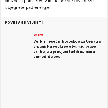
aktivnosti pomoći će vam da održite ravnotežu i
izbjegnete pad energije.
POVEZANE VIJESTI
ASTRO
Veliki mjesečni horoskop za Ovna za
srpanj: Na poslu se otvaraju prave
prilike, a u procjeni tuđih namjera
pomoći će ovo