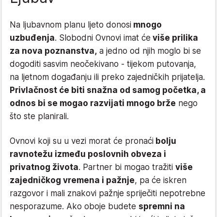
Na ljubavnom planu ljeto donosi
mnogo
uzbuđenja
. Slobodni Ovnovi imat će
više prilika
za nova poznanstva,
a jedno od njih moglo bi se
dogoditi sasvim neočekivano - tijekom putovanja,
na ljetnom događanju ili preko zajedničkih prijatelja.
Privlačnost će biti snažna od samog početka, a
odnos bi se mogao razvijati mnogo brže
nego
što ste planirali.
Ovnovi koji su u vezi morat će pronaći
bolju
ravnotežu između poslovnih obveza i
privatnog života
. Partner bi mogao tražiti
više
zajedničkog vremena i pažnje
, pa će iskren
razgovor i mali znakovi pažnje spriječiti nepotrebne
nesporazume. Ako oboje budete
spremni na