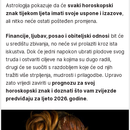
Astrologija pokazuje da će
svaki horoskopski
znak tijekom ljeta imati svoje uspone i izazove
,
ali nitko neće ostati pošteđen promjena.
Financije, ljubav, posao i obiteljski odnosi
bit će
u središtu zbivanja, no neće svi prolaziti kroz ista
iskustva. Dok će jedni napokon ubrati plodove svog
truda i ostvariti ciljeve na kojima su dugo radili,
drugi će se suočiti s razdobljem koje će od njih
tražiti više strpljenja, mudrosti i prilagodbe. Upravo
zato vrijedi zaviriti u
prognozu za svoj
horoskopski znak i doznati što vam zvijezde
predviđaju za ljeto 2026. godine
.