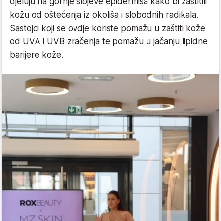
djeluju na gornje slojeve epidermisa kako bi zaštitili
kožu od oštećenja iz okoliša i slobodnih radikala.
Sastojci koji se ovdje koriste pomažu u zaštiti kože
od UVA i UVB zračenja te pomažu u jačanju lipidne
barijere kože.