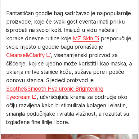
Fantastičan goodie bag sadržavao je najpopularnije
proizvode, koje će svaki gost eventa imati priliku
isprobati na svojoj koži. Imajući u vidu načela i
korake dnevne rutine koje
MZ Skin
preporučuje,
svoje mjesto u goodie bagu pronašao je
Cleanse&Clarify
, višenamjenski proizvod za
čišćenje, koji se ujedno može koristiti i kao maska, a
uklanja mrtve stanice kože, sužava pore i potiče
obnovu stanica. Sljedeći proizvod je
Soothe&Smooth Hyaluronic Brightening
Eyecream
, učvršćujuća krema za područje oko
očiju razvijena kako bi stimulirala kolagen i elastin,
smanjila podočnjake i vratila vlažnost, a rezultat su
izglađene fine linije i bore.