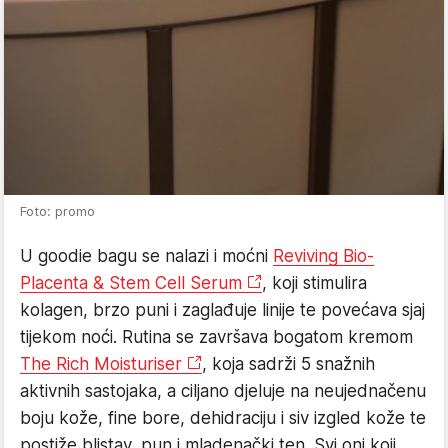
Foto: promo
U goodie bagu se nalazi i moćni
Reviving Bio-
Placenta & Stem Cell Serum
, koji stimulira
kolagen, brzo puni i zaglađuje linije te povećava sjaj
tijekom noći. Rutina se završava bogatom kremom
The Rich Moisturiser
, koja sadrži 5 snažnih
aktivnih sastojaka, a ciljano djeluje na neujednačenu
boju kože, fine bore, dehidraciju i siv izgled kože te
postiže blistav, pun i mladenački ten. Svi oni koji