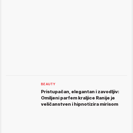
BEAUTY
Pristupačan, elegantan i zavodljiv:
Omiljeni parfem kraljice Ranije je
veličanstven i hipnotizira mirisom