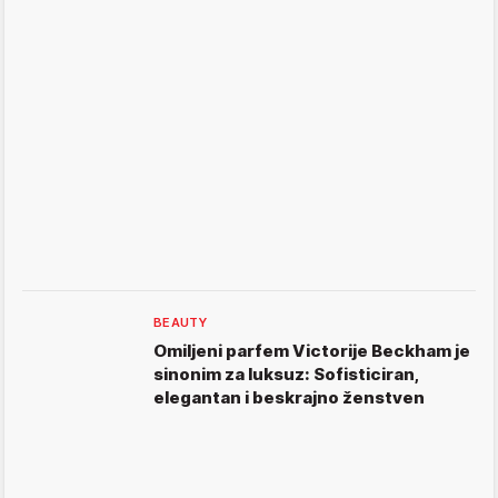
BEAUTY
Omiljeni parfem Victorije Beckham je
sinonim za luksuz: Sofisticiran,
elegantan i beskrajno ženstven