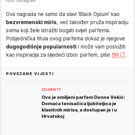
Foto: Instagram
Ova nagrada ne samo da slavi 'Black Opium' kao
bezvremenski miris
, već također pruža inspiraciju
svima koji žele istražiti bogati svijet parfema.
Pobjednička titula ovog parfema dokaz je njegove
dugogodišnje popularnosti
i može vam poslužiti
kao inspiracija za sljedeći izbor parfem, piše
Stil
.
POVEZANE VIJESTI
CELEBRITY
Ovo je omiljeni parfem Donne Vekić:
Domaća tenisačica ljubiteljica je
klasičnih mirisa, a dostupan je i u
Hrvatskoj