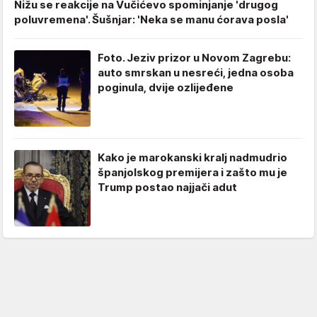
Nižu se reakcije na Vučićevo spominjanje 'drugog
poluvremena'. Šušnjar: 'Neka se manu ćorava posla'
Foto. Jeziv prizor u Novom Zagrebu:
auto smrskan u nesreći, jedna osoba
poginula, dvije ozlijeđene
Kako je marokanski kralj nadmudrio
španjolskog premijera i zašto mu je
Trump postao najjači adut