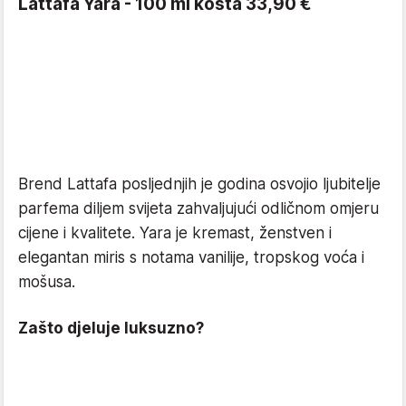
Lattafa Yara - 100 ml košta 33,90 €
Brend Lattafa posljednjih je godina osvojio ljubitelje
parfema diljem svijeta zahvaljujući odličnom omjeru
cijene i kvalitete. Yara je kremast, ženstven i
elegantan miris s notama vanilije, tropskog voća i
mošusa.
Zašto djeluje luksuzno?