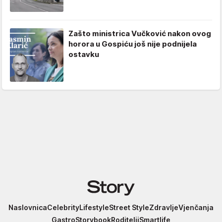
Zašto ministrica Vučković nakon ovog
horora u Gospiću još nije podnijela
ostavku
Story
Naslovnica
Celebrity
Lifestyle
Street Style
Zdravlje
Vjenčanja
Gastro
Storybook
Roditelji
Smartlife