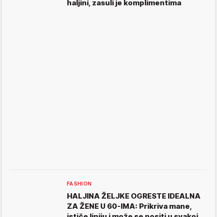
haljini, zasuli je komplimentima
FASHION
HALJINA ŽELJKE OGRESTE IDEALNA
ZA ŽENE U 60-IMA: Prikriva mane,
ističe liniju i može se nositi u svakoj