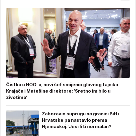
Čistka u HOO-u, novi šef smijenio glavnog tajnika
Krajača i Matešine direktore: 'Sretno im bilo u
životima'
Zaboravio suprugu na granici BiH i
Hrvatske pa nastavio prema
Njemačkoj: 'Jesi li ti normalan?'