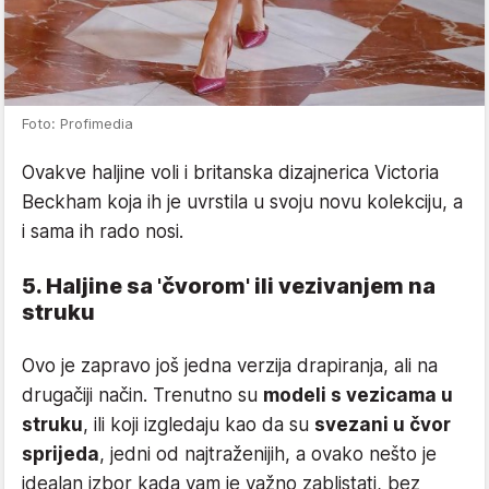
Foto: Profimedia
Ovakve haljine voli i britanska dizajnerica Victoria
Beckham koja ih je uvrstila u svoju novu kolekciju, a
i sama ih rado nosi.
5. Haljine sa 'čvorom' ili vezivanjem na
struku
Ovo je zapravo još jedna verzija drapiranja, ali na
drugačiji način. Trenutno su
modeli s vezicama u
struku
, ili koji izgledaju kao da su
svezani u čvor
sprijeda
, jedni od najtraženijih, a ovako nešto je
idealan izbor kada vam je važno zablistati, bez