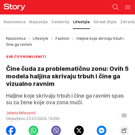
Naslovnica
Najnovije
Celebrity
Lifestyle
Street Style
Zdravlj
Naslovnica
Lifestyle
Fashion
Haljine koje skrivaju trbuh i
čine ga ravnim
SVE ĆE PROMIJENITI
Čine čuda za problematičnu zonu: Ovih 5
modela haljina skrivaju trbuh i čine ga
vizualno ravnim
Haljine koje skrivaju trbuh i čine ga ravnim spas
su za žene koje ova zona muči.
Jelena Mileusnić
Objavljeno 23.03.2024. 14:25h