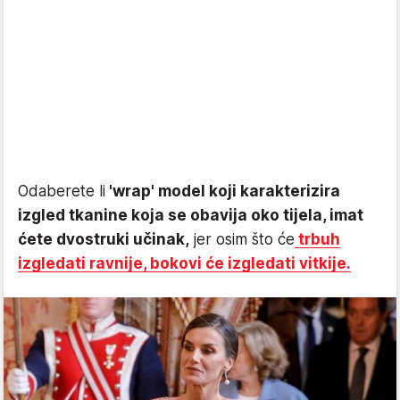
Odaberete li
'wrap' model koji karakterizira
izgled tkanine koja se obavija oko tijela, imat
ćete dvostruki učinak,
jer osim što će
trbuh
izgledati ravnije, bokovi će izgledati vitkije.