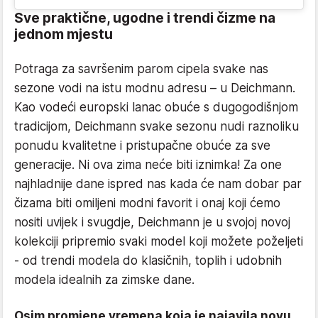
Sve praktične, ugodne i trendi čizme na
jednom mjestu
Potraga za savršenim parom cipela svake nas
sezone vodi na istu modnu adresu – u Deichmann.
Kao vodeći europski lanac obuće s dugogodišnjom
tradicijom, Deichmann svake sezonu nudi raznoliku
ponudu kvalitetne i pristupačne obuće za sve
generacije. Ni ova zima neće biti iznimka! Za one
najhladnije dane ispred nas kada će nam dobar par
čizama biti omiljeni modni favorit i onaj koji ćemo
nositi uvijek i svugdje, Deichmann je u svojoj novoj
kolekciji pripremio svaki model koji možete poželjeti
- od trendi modela do klasičnih, toplih i udobnih
modela idealnih za zimske dane.
Osim promjene vremena koja je najavila novu