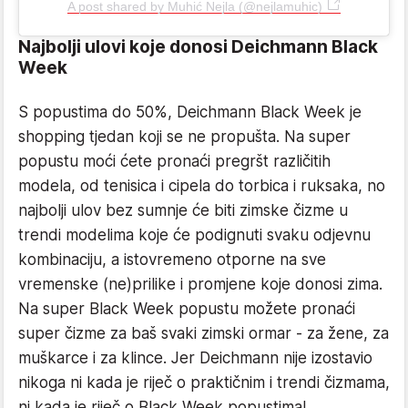
A post shared by Muhić Nejla (@nejlamuhic)
Najbolji ulovi koje donosi Deichmann Black
Week
S popustima do 50%, Deichmann Black Week je
shopping tjedan koji se ne propušta. Na super
popustu moći ćete pronaći pregršt različitih
modela, od tenisica i cipela do torbica i ruksaka, no
najbolji ulov bez sumnje će biti zimske čizme u
trendi modelima koje će podignuti svaku odjevnu
kombinaciju, a istovremeno otporne na sve
vremenske (ne)prilike i promjene koje donosi zima.
Na super Black Week popustu možete pronaći
super čizme za baš svaki zimski ormar - za žene, za
muškarce i za klince. Jer Deichmann nije izostavio
nikoga ni kada je riječ o praktičnim i trendi čizmama,
ni kada je riječ o Black Week popustima!