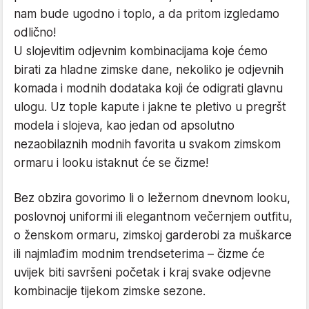
nam bude ugodno i toplo, a da pritom izgledamo
odlično!
U slojevitim odjevnim kombinacijama koje ćemo
birati za hladne zimske dane, nekoliko je odjevnih
komada i modnih dodataka koji će odigrati glavnu
ulogu. Uz tople kapute i jakne te pletivo u pregršt
modela i slojeva, kao jedan od apsolutno
nezaobilaznih modnih favorita u svakom zimskom
ormaru i looku istaknut će se čizme!
Bez obzira govorimo li o ležernom dnevnom looku,
poslovnoj uniformi ili elegantnom večernjem outfitu,
o ženskom ormaru, zimskoj garderobi za muškarce
ili najmlađim modnim trendseterima – čizme će
uvijek biti savršeni početak i kraj svake odjevne
kombinacije tijekom zimske sezone.