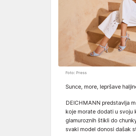
Foto: Press
Sunce, more, lepršave haljin
DEICHMANN predstavlja modn
koje morate dodati u svoju k
glamuroznih štikli do chunky
svaki model donosi dašak st