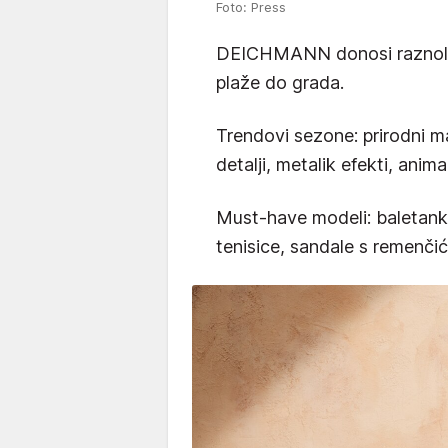
Foto: Press
DEICHMANN donosi raznoliku
plaže do grada.
Trendovi sezone: prirodni ma
detalji, metalik efekti, animal
Must-have modeli: baletanke
tenisice, sandale s remenči