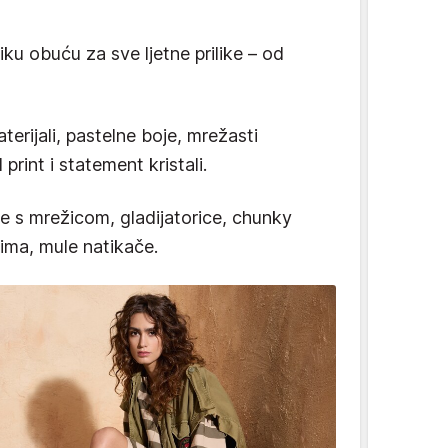
 obuću za sve ljetne prilike – od
terijali, pastelne boje, mrežasti
 print i statement kristali.
 s mrežicom, gladijatorice, chunky
ćima, mule natikače.