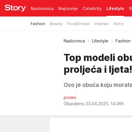
Naslovnica
Najnovije
Celebrity
Lifestyle
S
Fashion
Beauty
Food&Travel
Interijer
Astro
Pretplata
Naslovnica
Lifestyle
Fashion
Top modeli obu
proljeća i ljeta
Ovo je obuća koju morate 
promo
Objavljeno 23.04.2025. 14:26h