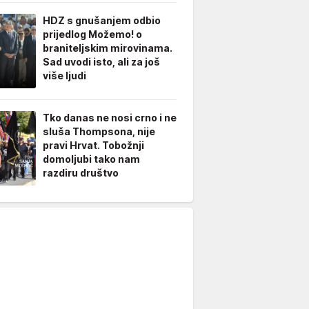
HDZ s gnušanjem odbio
prijedlog Možemo! o
braniteljskim mirovinama.
Sad uvodi isto, ali za još
više ljudi
Tko danas ne nosi crno i ne
sluša Thompsona, nije
pravi Hrvat. Tobožnji
domoljubi tako nam
razdiru društvo