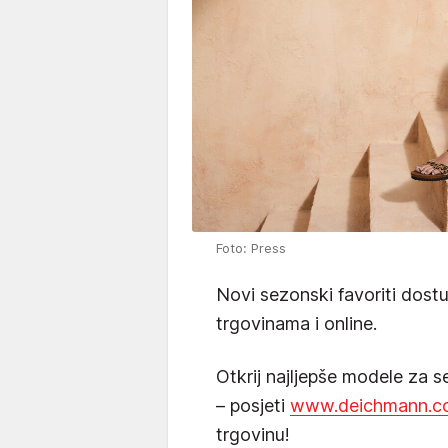
Foto: Press
Novi sezonski favoriti do
trgovinama i online.
Otkrij najljepše modele za s
– posjeti
www.deichmann.c
trgovinu!