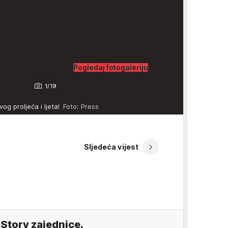
Pogledaj fotogaleriju
1/19
vog proljeća i ljeta!
Foto: Press
Sljedeća vijest
 Story zajednice.