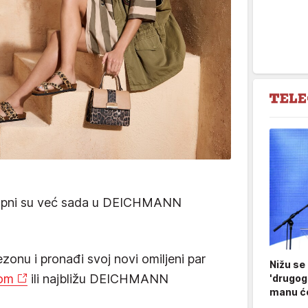
stupni su već sada u DEICHMANN
ezonu i pronađi svoj novi omiljeni par
Nižu se
om
ili najbližu DEICHMANN
'drugog
manu ćo