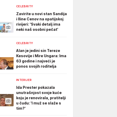
CELEBRITY
Zavirite u novi stan Sandija
i Iline Cenov na opatijskoj
rivijeri: 'Svaki detalj ima
neki naš osobni pečat'
CELEBRITY
Alan je jedini sin Tereze
Kesovije i Mire Ungara: Ima
63 godine i najveći je
ponos svojih roditelja
INTERIJER
Ida Prester pokazala
unutrašnjost svoje kuće
koju je renovirala, pratitelji
u čudu: 'I muž se slaže s
tim?'