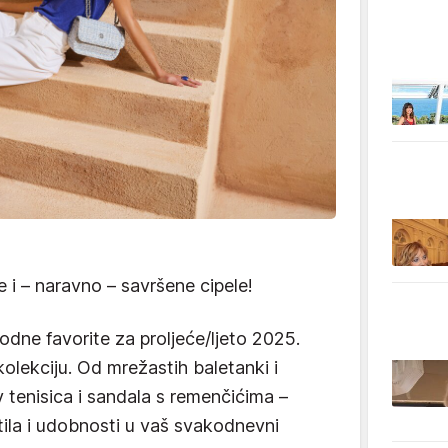
e i – naravno – savršene cipele!
e favorite za proljeće/ljeto 2025.
olekciju. Od mrežastih baletanki i
 tenisica i sandala s remenčićima –
ila i udobnosti u vaš svakodnevni