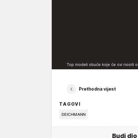
Top modeli obuće koje će svi nositi o
Prethodna vijest
TAGOVI
DEICHMANN
Budi dio