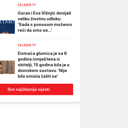
CELEBRITY
Goran i Eva Višnjić donijeli
veliku životnu odluku:
'Sada s ponosom možemo
reći da smo se...'
CELEBRITY
Domaća glumica je sa 6
godina izmještena iz
obitelji, 15 godina bila je u
domskom sustavu: 'Nije
bilo smisla žaliti se'
Sve najčitanije vijesti