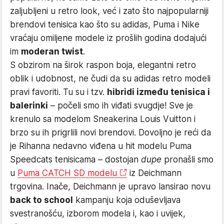
zaljubljeni u retro look, već i zato što najpopularniji
brendovi tenisica kao što su adidas, Puma i Nike
vraćaju omiljene modele iz prošlih godina dodajući
im
moderan twist
.
S obzirom na širok raspon boja, elegantni retro
oblik i udobnost, ne čudi da su adidas retro modeli
pravi favoriti. Tu su i tzv.
hibridi između tenisica i
balerinki
– počeli smo ih viđati svugdje! Sve je
krenulo sa modelom Sneakerina Louis Vuitton i
brzo su ih prigrlili novi brendovi. Dovoljno je reći da
je Rihanna nedavno viđena u hit modelu Puma
Speedcats tenisicama – dostojan
dupe
pronašli smo
u
Puma CATCH SD modelu
iz Deichmann
trgovina. Inače, Deichmann je upravo lansirao novu
back to school
kampanju koja oduševljava
svestranošću, izborom modela i, kao i uvijek,