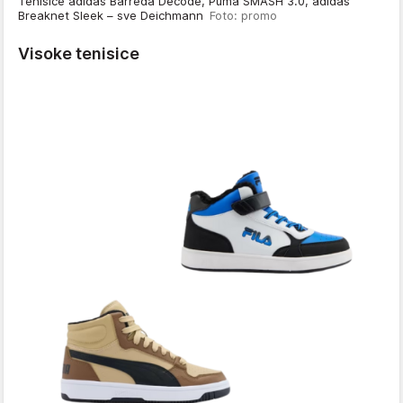
Tenisice adidas Barreda Decode, Puma SMASH 3.0, adidas
Breaknet Sleek – sve Deichmann
Foto: promo
Visoke tenisice