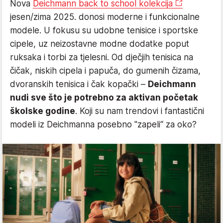
Nova
Deichmann back to school kolekcija
jesen/zima 2025. donosi moderne i funkcionalne
modele. U fokusu su udobne tenisice i sportske
cipele, uz neizostavne modne dodatke poput
ruksaka i torbi za tjelesni. Od dječjih tenisica na
čičak, niskih cipela i papuča, do gumenih čizama,
dvoranskih tenisica i čak kopački –
Deichmann
nudi sve što je potrebno za aktivan početak
školske godine
. Koji su nam trendovi i fantastični
modeli iz Deichmanna posebno "zapeli“ za oko?