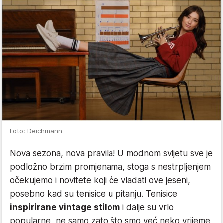
Foto: Deichmann
Nova sezona, nova pravila! U modnom svijetu sve je
podložno brzim promjenama, stoga s nestrpljenjem
očekujemo i novitete koji će vladati ove jeseni,
posebno kad su tenisice u pitanju. Tenisice
inspirirane vintage stilom
i dalje su vrlo
popularne, ne samo zato što smo već neko vrijeme