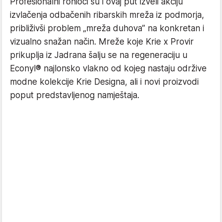
Profesionalni ronioci su i ovaj put izveli akciju
izvlačenja odbačenih ribarskih mreža iz podmorja,
približivši problem „mreža duhova” na konkretan i
vizualno snažan način. Mreže koje Krie x Provir
prikuplja iz Jadrana šalju se na regeneraciju u
Econyl® najlonsko vlakno od kojeg nastaju održive
modne kolekcije Krie Designa, ali i novi proizvodi
poput predstavljenog namještaja.