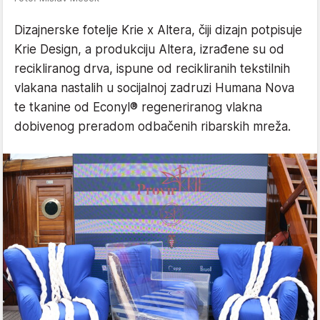
Dizajnerske fotelje Krie x Altera, čiji dizajn potpisuje
Krie Design, a produkciju Altera, izrađene su od
recikliranog drva, ispune od recikliranih tekstilnih
vlakana nastalih u socijalnoj zadruzi Humana Nova
te tkanine od Econyl® regeneriranog vlakna
dobivenog preradom odbačenih ribarskih mreža.