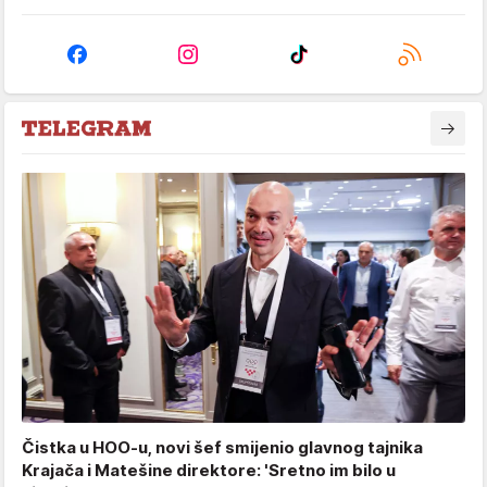
Čistka u HOO-u, novi šef smijenio glavnog tajnika
Krajača i Matešine direktore: 'Sretno im bilo u