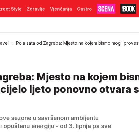
treet Style
Zdravlje
Vjenčanja
Gastro
avel
Pola sata od Zagreba: Mjesto na kojem bismo mogli provesti
Zagreba: Mjesto na kojem bi
 cijelo ljeto ponovno otvara 
 ove sezone u savršenom ambijentu
i opuštenu energiju - od 3. lipnja pa sve