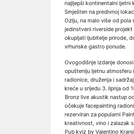
najljepši kontinentalni ljetn
Smješten na predivnoj lokac
Ozlju, na malo više od pola
jedinstveni riverside projekt
okupljati ljubitelje prirode,
vrhunske gastro ponude.
Ovogodišnje izdanje donosi 
opušteniju ljetnu atmosferu 
radionice, druženja i sadrža
kreće u srijedu 3. lipnja od 
Bronz live akustik nastup od
očekuje facepainting radion
rezerviran za popularni Pain
kreativnost, vino i zalazak s
Pub kviz by Valentino Kranj