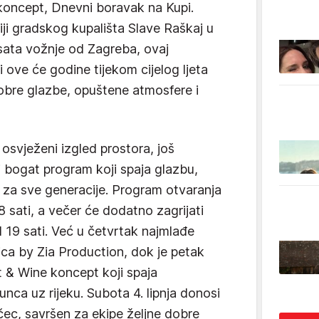
i koncept, Dnevni boravak na Kupi.
iji gradskog kupališta Slave Raškaj u
 sata vožnje od Zagreba, ovaj
 i ove će godine tijekom cijelog ljeta
 dobre glazbe, opuštene atmosfere i
osvježeni izgled prostora, još
i bogat program koji spaja glazbu,
j za sve generacije. Program otvaranja
18 sati, a večer će dodatno zagrijati
 19 sati. Već u četvrtak najmlađe
ica by Zia Production, dok je petak
t & Wine koncept koji spaja
unca uz rijeku. Subota 4. lipnja donosi
čec, savršen za ekipe željne dobre