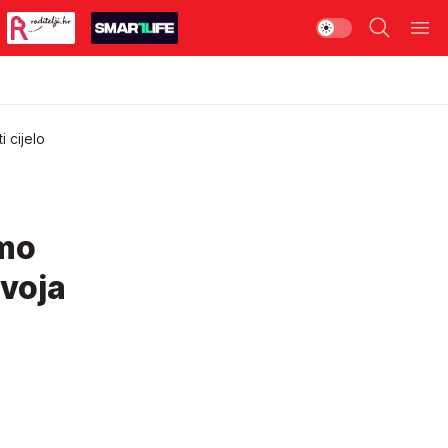
 cijelo
smo
svoja