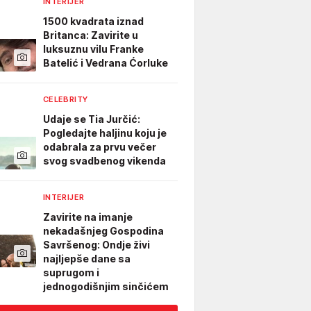
INTERIJER
1500 kvadrata iznad
Britanca: Zavirite u
luksuznu vilu Franke
Batelić i Vedrana Ćorluke
CELEBRITY
Udaje se Tia Jurčić:
Pogledajte haljinu koju je
odabrala za prvu večer
svog svadbenog vikenda
INTERIJER
Zavirite na imanje
nekadašnjeg Gospodina
Savršenog: Ondje živi
najljepše dane sa
suprugom i
jednogodišnjim sinčićem