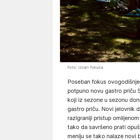
Foto: Izvan fokusa
Poseban fokus ovogodišnjeg 
potpuno novu gastro priču 
koji iz sezone u sezonu dono
gastro priču. Novi jelovnik do
razigraniji pristup omiljeno
tako da savršeno prati opušt
meniju se tako nalaze novi 