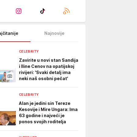
jčitanije
Najnovije
CELEBRITY
Zavirite u novi stan Sandija
i Iline Cenov na opatijskoj
rivijeri: 'Svaki detalj ima
neki naš osobni pečat'
CELEBRITY
Alan je jedini sin Tereze
Kesovije i Mire Ungara: Ima
63 godine i najveći je
ponos svojih roditelja