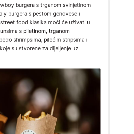
owboy burgera s trganom svinjetinom
taly burgera s pestom genovese i
 street food klasika moći će uživati u
 bunsima s piletinom, trganom
rpedo shrimpsima, pilećim stripsima i
oje su stvorene za dijeljenje uz