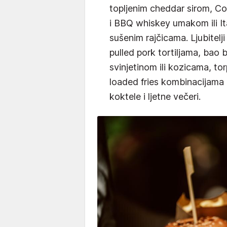
topljenim cheddar sirom, C
i BBQ whiskey umakom ili I
sušenim rajčicama. Ljubitelji
pulled pork tortiljama, bao
svinjetinom ili kozicama, to
loaded fries kombinacijama k
koktele i ljetne večeri.