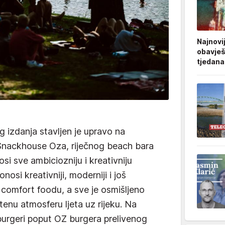
Najnovi
obavješt
tjedana
izdanja stavljen je upravo na
Snackhouse Oza, riječnog beach bara
si sve ambiciozniju i kreativniju
nosi kreativniji, moderniji i još
m comfort foodu, a sve je osmišljeno
enu atmosferu ljeta uz rijeku. Na
burgeri poput OZ burgera prelivenog