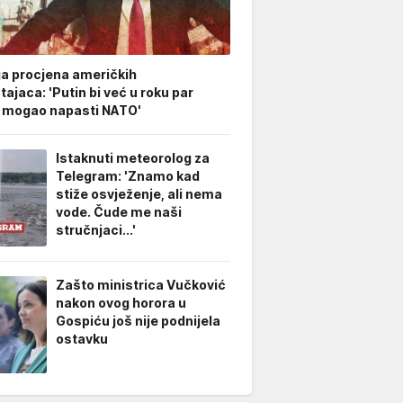
ja procjena američkih
ajaca: 'Putin bi već u roku par
 mogao napasti NATO'
Istaknuti meteorolog za
Telegram: 'Znamo kad
stiže osvježenje, ali nema
vode. Čude me naši
stručnjaci...'
Zašto ministrica Vučković
nakon ovog horora u
Gospiću još nije podnijela
ostavku