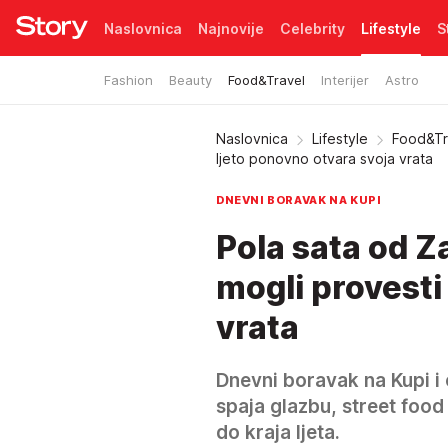
Naslovnica
Najnovije
Celebrity
Lifestyle
S
Fashion
Beauty
Food&Travel
Interijer
Astro
Pretplata
Naslovnica
Lifestyle
Food&Tr
ljeto ponovno otvara svoja vrata
DNEVNI BORAVAK NA KUPI
Pola sata od 
mogli provesti
vrata
Dnevni boravak na Kupi i
spaja glazbu, street food 
do kraja ljeta.