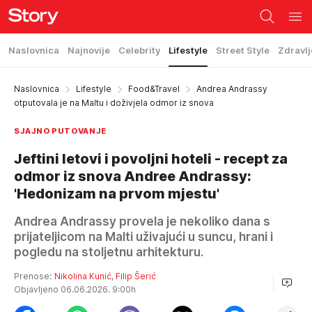
Naslovnica
Najnovije
Celebrity
Lifestyle
Street Style
Zdravlj
Naslovnica
Lifestyle
Food&Travel
Andrea Andrassy
otputovala je na Maltu i doživjela odmor iz snova
SJAJNO PUTOVANJE
Jeftini letovi i povoljni hoteli - recept za
odmor iz snova Andree Andrassy:
'Hedonizam na prvom mjestu'
Andrea Andrassy provela je nekoliko dana s
prijateljicom na Malti uživajući u suncu, hrani i
pogledu na stoljetnu arhitekturu.
Prenose:
Nikolina Kunić
,
Filip Šerić
Objavljeno 06.06.2026. 9:00h