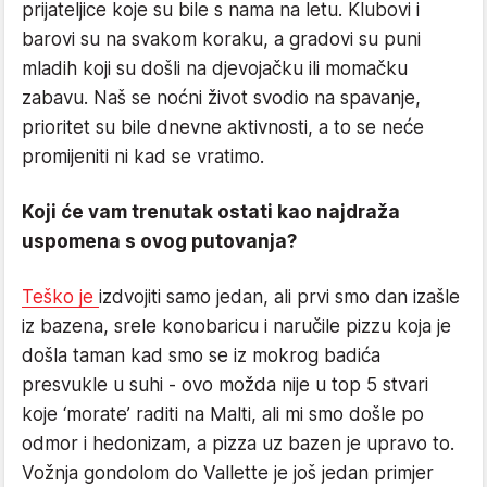
prijateljice koje su bile s nama na letu. Klubovi i
barovi su na svakom koraku, a gradovi su puni
mladih koji su došli na djevojačku ili momačku
zabavu. Naš se noćni život svodio na spavanje,
prioritet su bile dnevne aktivnosti, a to se neće
promijeniti ni kad se vratimo.
Koji će vam trenutak ostati kao najdraža
uspomena s ovog putovanja?
Teško je
izdvojiti samo jedan, ali prvi smo dan izašle
iz bazena, srele konobaricu i naručile pizzu koja je
došla taman kad smo se iz mokrog badića
presvukle u suhi - ovo možda nije u top 5 stvari
koje ‘morate’ raditi na Malti, ali mi smo došle po
odmor i hedonizam, a pizza uz bazen je upravo to.
Vožnja gondolom do Vallette je još jedan primjer