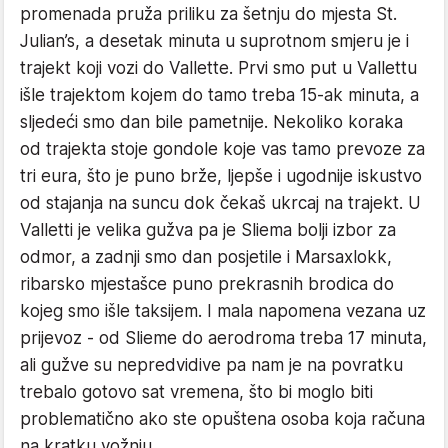
promenada pruža priliku za šetnju do mjesta St.
Julian’s, a desetak minuta u suprotnom smjeru je i
trajekt koji vozi do Vallette. Prvi smo put u Vallettu
išle trajektom kojem do tamo treba 15-ak minuta, a
sljedeći smo dan bile pametnije. Nekoliko koraka
od trajekta stoje gondole koje vas tamo prevoze za
tri eura, što je puno brže, ljepše i ugodnije iskustvo
od stajanja na suncu dok čekaš ukrcaj na trajekt. U
Valletti je velika gužva pa je Sliema bolji izbor za
odmor, a zadnji smo dan posjetile i Marsaxlokk,
ribarsko mjestašce puno prekrasnih brodica do
kojeg smo išle taksijem. I mala napomena vezana uz
prijevoz - od Slieme do aerodroma treba 17 minuta,
ali gužve su nepredvidive pa nam je na povratku
trebalo gotovo sat vremena, što bi moglo biti
problematično ako ste opuštena osoba koja računa
na kratku vožnju.