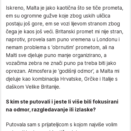
Iskreno, Malta je jako kaotična što se tiče prometa,
em su ogromne gužve koje zbog uskih uličica
postaju još gore, em se vozi lijevom stranom zbog
čega je kaos još veći. Britanski promet mi nije stran,
naprotiv, provela sam puno vremena u Londonu i
nemam problema s ‘obrnutim’ prometom, ali na
Malti sve djeluje puno manje organizirano, a
vozačima zebra ne znači puno pa treba biti jako
oprezan. Atmosfera je ‘godišnji odmor’, a Malta mi
djeluje kao kombinacija Hrvatske, Grčke i Italije s
daškom Velike Britanije.
S kim ste putovali i jeste li više bili fokusirani
na odmor, razgledavanje ili izlaske?
Putovala sam s prijateljicom s kojom najviše volim