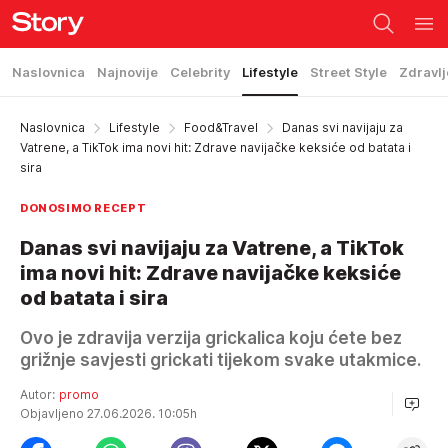
Naslovnica
Najnovije
Celebrity
Lifestyle
Street Style
Zdravlj
Naslovnica
Lifestyle
Food&Travel
Danas svi navijaju za
Vatrene, a TikTok ima novi hit: Zdrave navijačke keksiće od batata i
sira
DONOSIMO RECEPT
Danas svi navijaju za Vatrene, a TikTok
ima novi hit: Zdrave navijačke keksiće
od batata i sira
Ovo je zdravija verzija grickalica koju ćete bez
grižnje savjesti grickati tijekom svake utakmice.
Autor:
promo
Objavljeno 27.06.2026. 10:05h