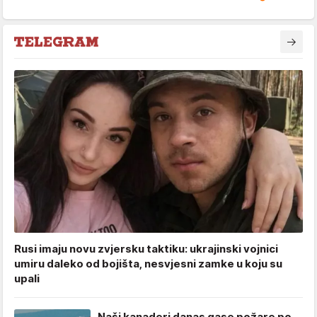
Rusi imaju novu zvjersku taktiku: ukrajinski vojnici
umiru daleko od bojišta, nesvjesni zamke u koju su
upali
Naši kanaderi danas gase požare po