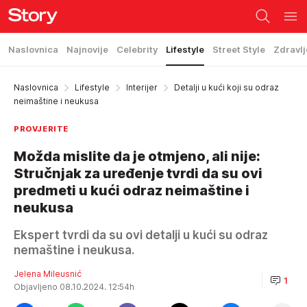
Naslovnica
Najnovije
Celebrity
Lifestyle
Street Style
Zdravlj
Naslovnica
Lifestyle
Interijer
Detalji u kući koji su odraz
neimaštine i neukusa
PROVJERITE
Možda mislite da je otmjeno, ali nije:
Stručnjak za uređenje tvrdi da su ovi
predmeti u kući odraz neimaštine i
neukusa
Ekspert tvrdi da su ovi detalji u kući su odraz
nemaštine i neukusa.
Jelena Mileusnić
1
Objavljeno 08.10.2024. 12:54h