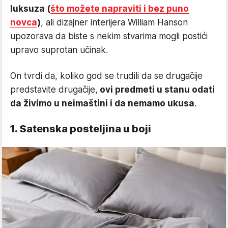
luksuza (
što možete napraviti i bez puno
novca
)
, ali dizajner interijera William Hanson
upozorava da biste s nekim stvarima mogli postići
upravo suprotan učinak.
On tvrdi da, koliko god se trudili da se drugačije
predstavite drugačije,
ovi predmeti u stanu odati
da živimo u neimaštini i da nemamo ukusa
.
1. Satenska posteljina u boji