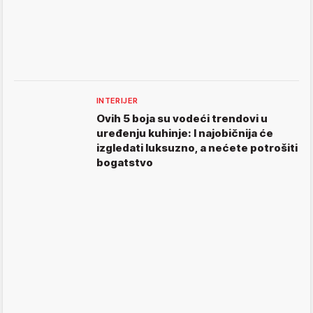
INTERIJER
Ovih 5 boja su vodeći trendovi u
uređenju kuhinje: I najobičnija će
izgledati luksuzno, a nećete potrošiti
bogatstvo