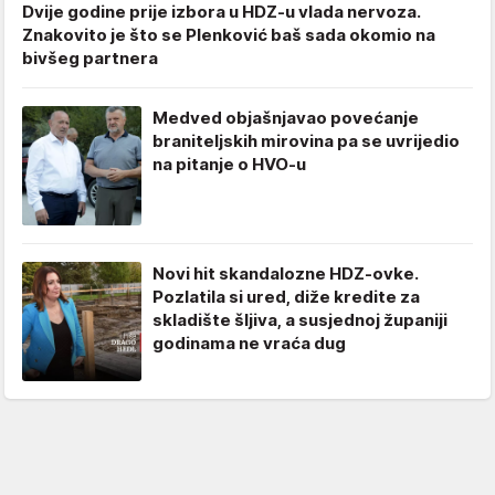
Dvije godine prije izbora u HDZ-u vlada nervoza.
Znakovito je što se Plenković baš sada okomio na
bivšeg partnera
Medved objašnjavao povećanje
braniteljskih mirovina pa se uvrijedio
na pitanje o HVO-u
Novi hit skandalozne HDZ-ovke.
Pozlatila si ured, diže kredite za
skladište šljiva, a susjednoj županiji
godinama ne vraća dug