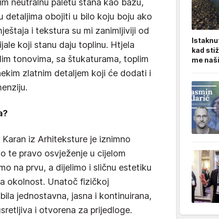
lim neutralnu paletu stana kao bazu,
 detaljima obojiti u bilo koju boju ako
eštaja i tekstura su mi zanimljiviji od
Istaknu
jale koji stanu daju toplinu. Htjela
kad sti
lim tonovima, sa štukaturama, toplim
me naši 
ekim zlatnim detaljem koji će dodati i
enziju.
a?
Karan iz Arhiteksture je iznimno
vo te pravo osvježenje u cijelom
o na prvu, a dijelimo i sličnu estetiku
na okolnost. Unatoč fizičkoj
bila jednostavna, jasna i kontinuirana,
retljiva i otvorena za prijedloge.