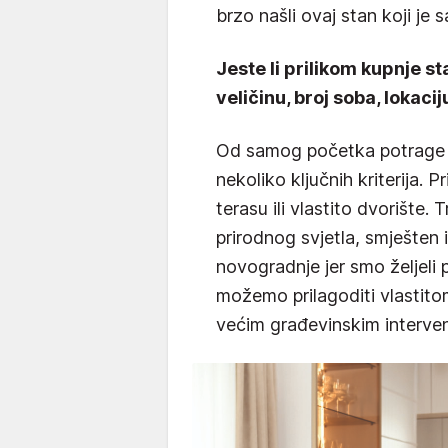
brzo našli ovaj stan koji je
Jeste li prilikom kupnje sta
veličinu, broj soba, lokacij
Od samog početka potrage z
nekoliko ključnih kriterija. 
terasu ili vlastito dvorište.
prirodnog svjetla, smješten i
novogradnje jer smo željeli
možemo prilagoditi vlastit
većim građevinskim interve