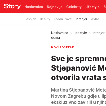
Naslovnica
Najnovije
Celebrity
Lifestyle
S
Fashion
Beauty
Food&Travel
Interijer
Astro
Pretplata
Naslovnica
Lifestyle
Interijer
doma
NOVI POČETAK
Sve je spremno
Stjepanović M
otvorila vrata
Martina Stjepanović Meter
Novom Zagrebu gdje u lipn
ekskluzivno zavirili u nji