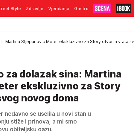
treet Style
Zdravlje
Vjenčanja
Gastro
Martina Stjepanović Meter ekskluzivno za Story otvorila vrata 
 za dolazak sina: Martina
eter ekskluzivno za Story
 svog novog doma
 nedavno se uselila u novi stan u
ju stiže i prinova, a mi smo
hovu obiteljsku oazu.