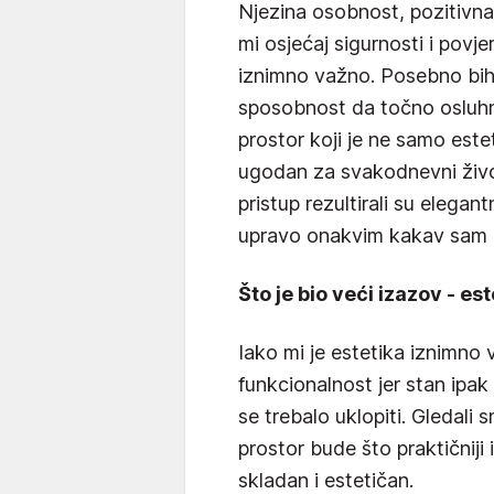
Njezina osobnost, pozitivna 
mi osjećaj sigurnosti i povj
iznimno važno. Posebno bih i
sposobnost da točno osluhne 
prostor koji je ne samo estet
ugodan za svakodnevni život
pristup rezultirali su elegant
upravo onakvim kakav sam pr
Što je bio veći izazov - est
Iako mi je estetika iznimno v
funkcionalnost jer stan ipak
se trebalo uklopiti. Gledali 
prostor bude što praktičniji 
skladan i estetičan.