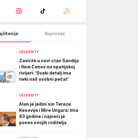
jčitanije
Najnovije
CELEBRITY
Zavirite u novi stan Sandija
i Iline Cenov na opatijskoj
rivijeri: 'Svaki detalj ima
neki naš osobni pečat'
CELEBRITY
Alan je jedini sin Tereze
Kesovije i Mire Ungara: Ima
63 godine i najveći je
ponos svojih roditelja