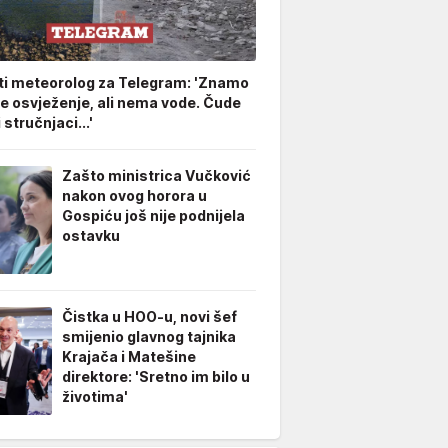
ti meteorolog za Telegram: 'Znamo
že osvježenje, ali nema vode. Čude
stručnjaci...'
Zašto ministrica Vučković
nakon ovog horora u
Gospiću još nije podnijela
ostavku
Čistka u HOO-u, novi šef
smijenio glavnog tajnika
Krajača i Matešine
direktore: 'Sretno im bilo u
životima'