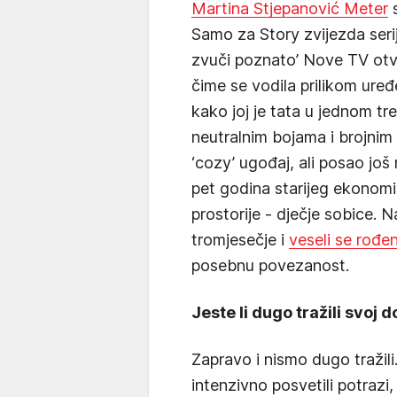
Martina Stjepanović Meter
s
Samo za Story zvijezda serije
zvuči poznato’ Nove TV otvo
čime se vodila prilikom uređe
kako joj je tata u jednom t
neutralnim bojama i brojnim 
‘cozy’ ugođaj, ali posao još
pet godina starijeg ekonomi
prostorije - dječje sobice. N
tromjesečje i
veseli se rođen
posebnu povezanost.
Jeste li dugo tražili svoj 
Zapravo i nismo dugo tražil
intenzivno posvetili potrazi