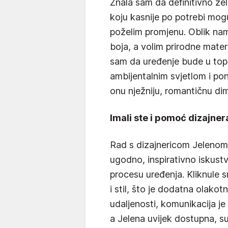
Znala sam da definitivno že
koju kasnije po potrebi mogu
poželim promjenu. Oblik namj
boja, a volim prirodne materi
sam da uređenje bude u top
ambijentalnim svjetlom i pon
onu nježniju, romantičnu dim
Imali ste i pomoć dizajner
Rad s dizajnericom Jelenom 
ugodno, inspirativno iskust
procesu uređenja. Kliknule sm
i stil, što je dodatna olakot
udaljenosti, komunikacija je 
a Jelena uvijek dostupna, sus