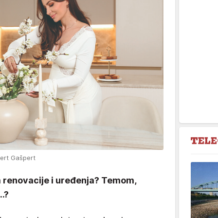
bert Gašpert
om renovacije i uređenja? Temom,
..?