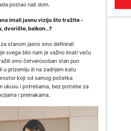
 sada postao naš dom.
na imali jasnu viziju što tražite -
u, dvorište, balkon...?
a stanom jasno smo definirali
Prije svega bilo nam je važno imati veću
 Tražili smo četverosoban stan pun
li u prizemlju ili na zadnjem katu
 prostor koji od samog početka
om ukusu i potrebama, bez potrebe za
ncijama i preinakama.