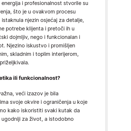
energija i profesionalnost stvorile su
erenja, što je u ovakvom procesu
staknula njezin osjećaj za detalje,
potrebe klijenta i pretoči ih u
ski dojmljiv, nego i funkcionalan i
. Njezino iskustvo i promišljen
nim, skladnim i toplim interijerom,
iželjkivala.
etika ili funkcionalnost?
ažna, veći izazov je bila
 ima svoje okvire i ograničenja u koje
smo kako iskoristiti svaki kutak da
i ugodniji za život, a istodobno