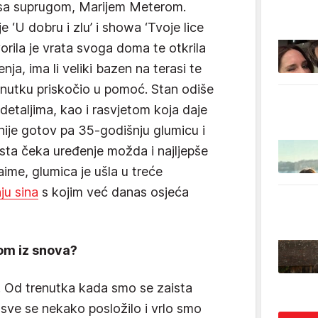
a suprugom, Marijem Meterom.
 ‘U dobru i zlu’ i showa ‘Tvoje lice
rila je vrata svoga doma te otkrila
nja, ima li veliki bazen na terasi te
renutku priskočio u pomoć. Stan odiše
detaljima, kao i rasvjetom koja daje
 nije gotov pa 35-godišnju glumicu i
sta čeka uređenje možda i najljepše
aime, glumica je ušla u treće
ju sina
s kojim već danas osjeća
dom iz snova?
i. Od trenutka kada smo se zaista
, sve se nekako posložilo i vrlo smo