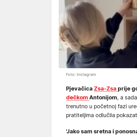
Foto: Instagram
Pjevačica
Zsa-Zsa
prije g
dečkom
Antonijom
, a sada
trenutno u početnoj fazi ur
pratiteljima odlučila pokazat
'Jako sam sretna i ponosn