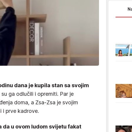
Na
odinu dana je kupila stan sa svojim
 su ga odlučili i opremiti. Par je
eđenja doma, a Zsa-Zsa je svojim
i i prve kadrove.
a da u ovom ludom svijetu fakat