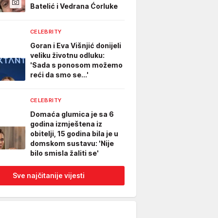
Batelić i Vedrana Ćorluke
CELEBRITY
Goran i Eva Višnjić donijeli
veliku životnu odluku:
'Sada s ponosom možemo
reći da smo se...'
CELEBRITY
Domaća glumica je sa 6
godina izmještena iz
obitelji, 15 godina bila je u
domskom sustavu: 'Nije
bilo smisla žaliti se'
Sve najčitanije vijesti