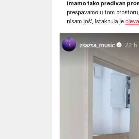
imamo tako predivan prost
prespavamo u tom prostoru,
nisam još', istaknula je
pjeva