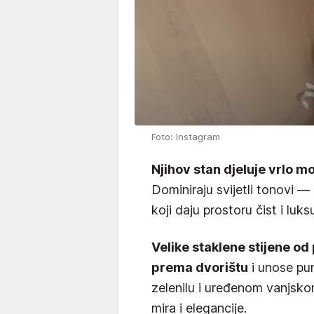
Foto: Instagram
Njihov stan djeluje vrlo m
Dominiraju svijetli tonovi — 
koji daju prostoru čist i luk
Velike staklene stijene od
prema dvorištu
i unose pu
zelenilu i uređenom vanjsk
mira i elegancije.