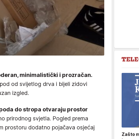
oderan, minimalistički i prozračan.
pod od svijetlog drva i bijeli zidovi
suzan izgled.
 poda do stropa otvaraju prostor
no prirodnog svjetla. Pogled prema
om prostoru dodatno pojačava osjećaj
Zašto m