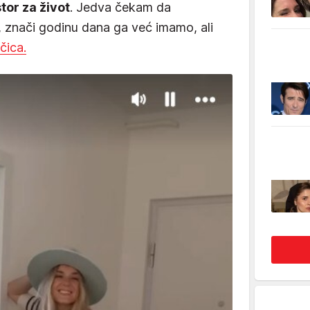
or za život
. Jedva čekam da
 znači godinu dana ga već imamo, ali
čica.