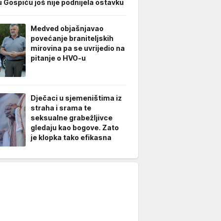
u Gospiću još nije podnijela ostavku
Medved objašnjavao
povećanje braniteljskih
mirovina pa se uvrijedio na
pitanje o HVO-u
Dječaci u sjemeništima iz
straha i srama te
seksualne grabežljivce
gledaju kao bogove. Zato
je klopka tako efikasna