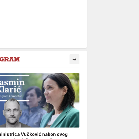
inistrica Vučković nakon ovog