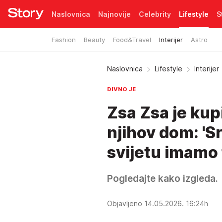
Naslovnica
Najnovije
Celebrity
Lifestyle
S
Fashion
Beauty
Food&Travel
Interijer
Astro
Pretplata
Naslovnica
Lifestyle
Interijer
DIVNO JE
Zsa Zsa je kup
njihov dom: '
svijetu imamo 
Pogledajte kako izgleda.
Objavljeno 14.05.2026. 16:24h