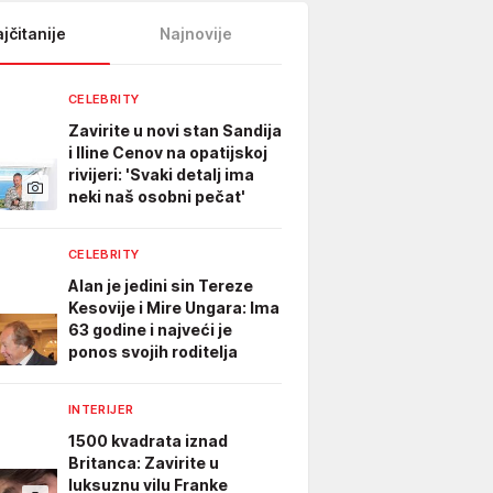
jčitanije
Najnovije
CELEBRITY
Zavirite u novi stan Sandija
i Iline Cenov na opatijskoj
rivijeri: 'Svaki detalj ima
neki naš osobni pečat'
CELEBRITY
Alan je jedini sin Tereze
Kesovije i Mire Ungara: Ima
63 godine i najveći je
ponos svojih roditelja
INTERIJER
1500 kvadrata iznad
Britanca: Zavirite u
luksuznu vilu Franke