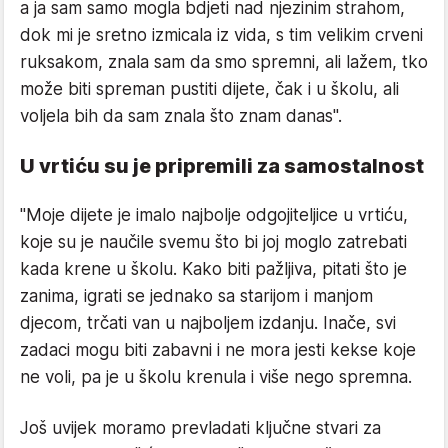
a ja sam samo mogla bdjeti nad njezinim strahom,
dok mi je sretno izmicala iz vida, s tim velikim crveni
ruksakom, znala sam da smo spremni, ali lažem, tko
može biti spreman pustiti dijete, čak i u školu, ali
voljela bih da sam znala što znam danas".
U vrtiću su je pripremili za samostalnost
"Moje dijete je imalo najbolje odgojiteljice u vrtiću,
koje su je naučile svemu što bi joj moglo zatrebati
kada krene u školu. Kako biti pažljiva, pitati što je
zanima, igrati se jednako sa starijom i manjom
djecom, trčati van u najboljem izdanju. Inače, svi
zadaci mogu biti zabavni i ne mora jesti kekse koje
ne voli, pa je u školu krenula i više nego spremna.
Još uvijek moramo prevladati ključne stvari za