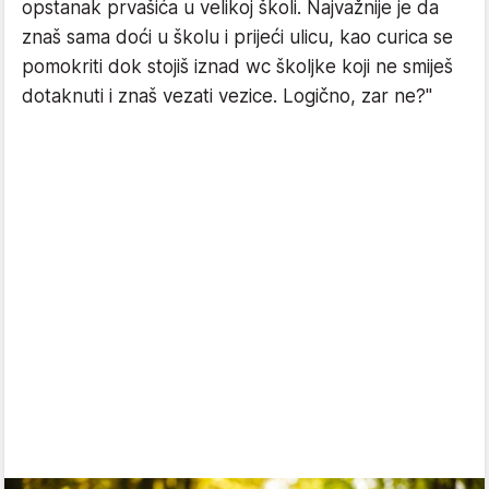
opstanak prvašića u velikoj školi. Najvažnije je da
znaš sama doći u školu i prijeći ulicu, kao curica se
pomokriti dok stojiš iznad wc školjke koji ne smiješ
dotaknuti i znaš vezati vezice. Logično, zar ne?"