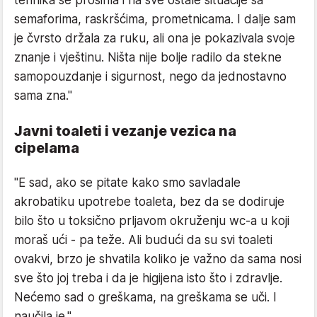
tehnika se proširila i na sve ostale situacije sa
semaforima, raskršćima, prometnicama. I dalje sam
je čvrsto držala za ruku, ali ona je pokazivala svoje
znanje i vještinu. Ništa nije bolje radilo da stekne
samopouzdanje i sigurnost, nego da jednostavno
sama zna."
Javni toaleti i vezanje vezica na
cipelama
"E sad, ako se pitate kako smo savladale
akrobatiku upotrebe toaleta, bez da se dodiruje
bilo što u toksično prljavom okruženju wc-a u koji
moraš ući - pa teže. Ali budući da su svi toaleti
ovakvi, brzo je shvatila koliko je važno da sama nosi
sve što joj treba i da je higijena isto što i zdravlje.
Nećemo sad o greškama, na greškama se uči. I
naučila je."