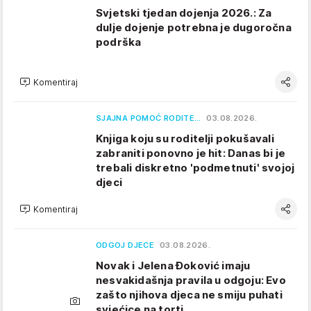
Svjetski tjedan dojenja 2026.: Za
dulje dojenje potrebna je dugoročna
podrška
Komentiraj
SJAJNA POMOĆ RODITE…
03.08.2026.
Knjiga koju su roditelji pokušavali
zabraniti ponovno je hit: Danas bi je
trebali diskretno 'podmetnuti' svojoj
djeci
Komentiraj
ODGOJ DJECE
03.08.2026.
Novak i Jelena Đoković imaju
nesvakidašnja pravila u odgoju: Evo
zašto njihova djeca ne smiju puhati
svjećice na torti