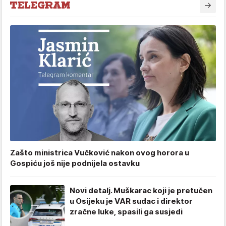
Zašto ministrica Vučković nakon ovog horora u
Gospiću još nije podnijela ostavku
Novi detalj. Muškarac koji je pretučen
u Osijeku je VAR sudac i direktor
zračne luke, spasili ga susjedi