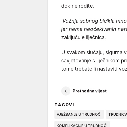
dok ne rodite.
'Vožnja sobnog bicikla mnog
jer nema neočekivanih neravn
zaključuje liječnica.
U svakom slučaju, sigurna vo
savjetovanje s liječnikom p
tome trebate li nastaviti vozi
Prethodna vijest
TAGOVI
VJEŽBANJE U TRUDNOĆI
TRUDNICA
KOMPLIKACIJE U TRUDNOĆI