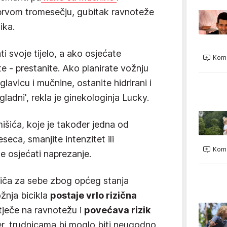
 prvom tromesečju, gubitak ravnoteže
ika.
ti svoje tijelo, a ako osjećate
Kome
te - prestanite. Ako planirate vožnju
lavicu i mučnine, ostanite hidrirani i
gladni', rekla je ginekologinja Lucky.
mišića, koje je također jedna od
eseca, smanjite intenzitet ili
Kome
e osjećati naprezanje.
riča za sebe zbog općeg stanja
ožnja bicikla
postaje vrlo rizična
utječe na ravnotežu i
povećava rizik
, trudnicama bi moglo biti neugodno