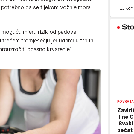
je potrebno da se tijekom vožnje mora
Kome
u moguću mjeru rizik od padova,
trećem tromjesečju jer udarci u trbuh
 prouzročiti opasno krvarenje',
POVRATA
Zaviri
Iline C
'Svaki
pečat'