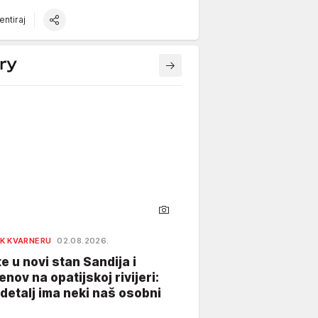
ntiraj
K KVARNERU
02.08.2026.
te u novi stan Sandija i
enov na opatijskoj rivijeri:
 detalj ima neki naš osobni