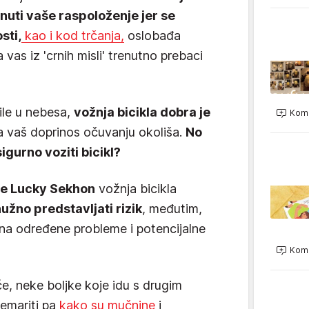
nuti vaše raspoloženje jer se
sti,
kao i kod trčanja,
oslobađa
vas iz 'crnih misli' trenutno prebaci
ile u nebesa,
vožnja bicikla dobra je
Kome
 za vaš doprinos očuvanju okoliša.
No
sigurno voziti bicikl?
je Lucky Sekhon
vožnja bicikla
užno predstavljati rizik
, međutim,
 na određene probleme i potencijalne
Kome
e, neke boljke koje idu s drugim
emariti pa
kako su mučnine
i