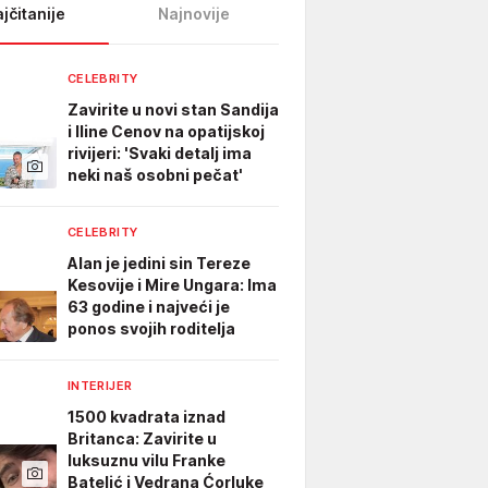
jčitanije
Najnovije
CELEBRITY
Zavirite u novi stan Sandija
i Iline Cenov na opatijskoj
rivijeri: 'Svaki detalj ima
neki naš osobni pečat'
CELEBRITY
Alan je jedini sin Tereze
Kesovije i Mire Ungara: Ima
63 godine i najveći je
ponos svojih roditelja
INTERIJER
1500 kvadrata iznad
Britanca: Zavirite u
luksuznu vilu Franke
Batelić i Vedrana Ćorluke