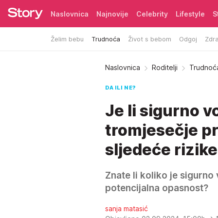
Naslovnica
Najnovije
Celebrity
Lifestyle
S
Želim bebu
Trudnoća
Život s bebom
Odgoj
Zdra
Pretplata
Naslovnica
Roditelji
Trudnoć
DA ILI NE?
Je li sigurno v
tromjesečje pr
sljedeće rizike
Znate li koliko je sigurno 
potencijalna opasnost?
sanja matasić