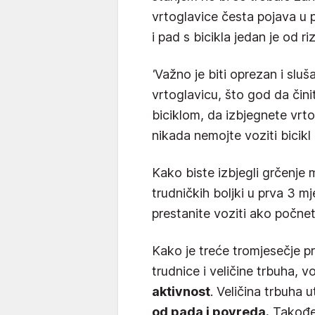
vrtoglavice česta pojava u
i pad s bicikla jedan je od riz
'
Važno je biti oprezan i sluša
vrtoglavicu, što god da čini
biciklom, da izbjegnete vrtog
nikada nemojte voziti bicikl 
Kako biste izbjegli grčenje 
trudničkih boljki u prva 3 mj
prestanite voziti ako počnet
Kako je treće tromjesečje p
trudnice i veličine trbuha, v
aktivnost
. Veličina trbuha 
od pada i povreda.
Također