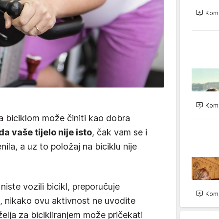
Kome
Kome
a biciklom može činiti kao dobra
a vaše tijelo nije isto
, čak vam se i
ila, a uz to položaj na biciklu nije
iste vozili bicikl, preporučuje
Kome
, nikako ovu aktivnost ne uvodite
elja za bicikliranjem može pričekati