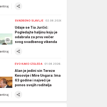
ntiraj
SVADBENO SLAVLJE
02.08.2026.
Udaje se Tia Jurčić:
Pogledajte haljinu koju je
odabrala za prvu večer
svog svadbenog vikenda
ntiraj
EVO KAKO IZGLEDA
01.08.2026.
Alan je jedini sin Tereze
Kesovije i Mire Ungara: Ima
63 godine i najveći je
ponos svojih roditelja
ntiraj