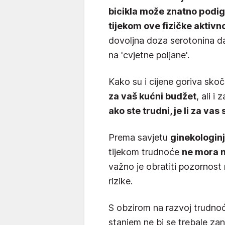
bicikla može znatno podig
tijekom ove fizičke aktivno
dovoljna doza serotonina da 
na 'cvjetne poljane'.
Kako su i cijene goriva skoč
za vaš kućni budžet
, ali i
ako ste trudni, je li za vas 
Prema savjetu
ginekologin
tijekom trudnoće
ne mora n
važno je obratiti pozornost
rizike.
S obzirom na razvoj trudnoć
stanjem ne bi se trebale zan