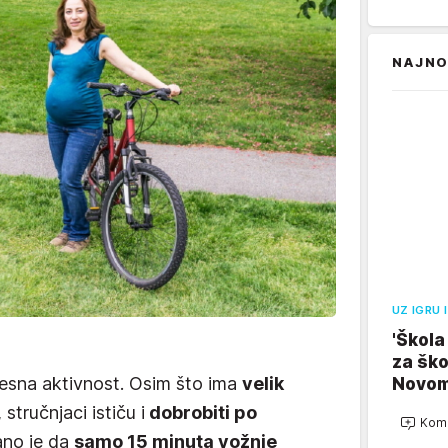
NAJNO
UZ IGRU 
'Škola
za ško
jelesna aktivnost. Osim što ima
velik
Novom
, stručnjaci ističu i
dobrobiti po
Kome
ano je da
samo 15 minuta vožnje