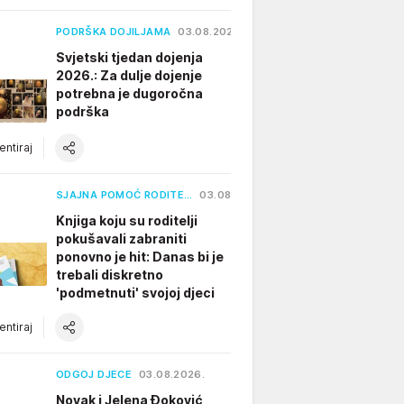
PODRŠKA DOJILJAMA
03.08.2026.
Svjetski tjedan dojenja
2026.: Za dulje dojenje
potrebna je dugoročna
podrška
ntiraj
SJAJNA POMOĆ RODITE…
03.08.2026.
Knjiga koju su roditelji
pokušavali zabraniti
ponovno je hit: Danas bi je
trebali diskretno
'podmetnuti' svojoj djeci
ntiraj
ODGOJ DJECE
03.08.2026.
Novak i Jelena Đoković