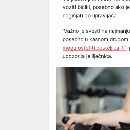
voziti bicikl, posebno ako 
naginjati do upravljača.
'Važno je svesti na najmanj
posebno u kasnom drugom i 
mogu oštetiti posteljicu
i
upozorila je liječnica.