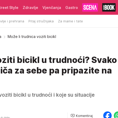
treet Style
Zdravlje
Vjenčanja
Gastro
vlje i prehrana
Pitaj stručnjaka
Za mame i tate
a
Može li trudnica voziti bicikl
oziti bicikl u trudnoći? Svako
iča za sebe pa pripazite na
voziti bicikl u trudnoći i koje su situacije
Komentiraj