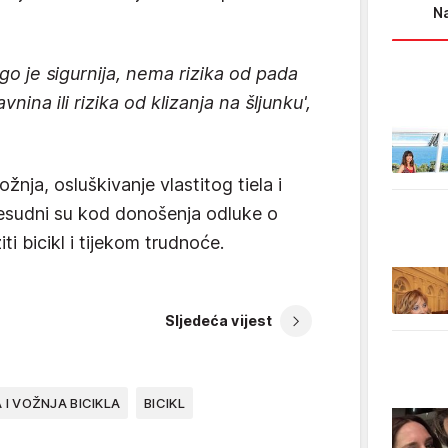
Na
o je sigurnija, nema rizika od pada
ina ili rizika od klizanja na šljunku',
žnja, osluškivanje vlastitog tiela i
resudni su kod donošenja odluke o
ti bicikl i tijekom trudnoće.
Sljedeća vijest
 I VOŽNJA BICIKLA
BICIKL