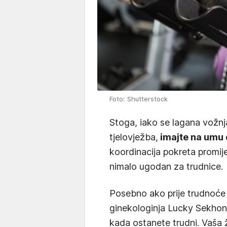
Foto: Shutterstock
Stoga, iako se lagana vožnj
tjelovježba,
imajte na umu d
koordinacija pokreta promijen
nimalo ugodan za trudnice.
Posebno ako prije trudnoće n
ginekologinja Lucky Sekhon
kada ostanete trudni. Vaša ž