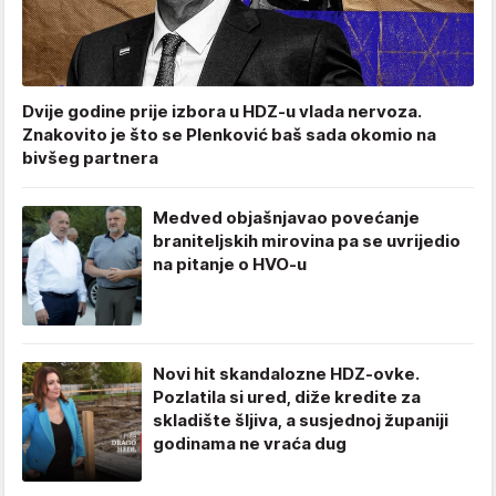
Dvije godine prije izbora u HDZ-u vlada nervoza.
Znakovito je što se Plenković baš sada okomio na
bivšeg partnera
Medved objašnjavao povećanje
braniteljskih mirovina pa se uvrijedio
na pitanje o HVO-u
Novi hit skandalozne HDZ-ovke.
Pozlatila si ured, diže kredite za
skladište šljiva, a susjednoj županiji
godinama ne vraća dug