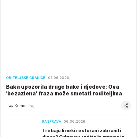
OBITELJSKE GRANICE
07.06.2026.
Baka upozorila druge bake i djedove: Ova
'bezazlena' fraza može smetati roditeljima
Komentiraj
RASPRAVA
06.06.2026.
Trebaju li neki restorani zabraniti
djecu? Odgovor roditelja mnoge je