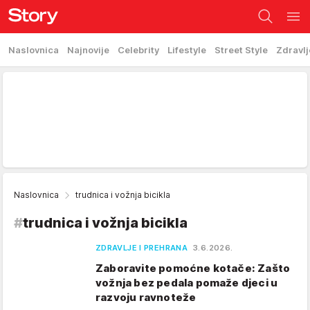
Naslovnica
Najnovije
Celebrity
Lifestyle
Street Style
Zdravlj
Naslovnica
trudnica i vožnja bicikla
#
trudnica i vožnja bicikla
ZDRAVLJE I PREHRANA
3.6.2026.
Zaboravite pomoćne kotače: Zašto
vožnja bez pedala pomaže djeci u
razvoju ravnoteže