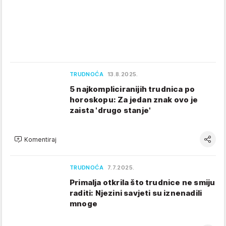
TRUDNOĆA
13.8.2025.
5 najkompliciranijih trudnica po
horoskopu: Za jedan znak ovo je
zaista 'drugo stanje'
Komentiraj
TRUDNOĆA
7.7.2025.
Primalja otkrila što trudnice ne smiju
raditi: Njezini savjeti su iznenadili
mnoge