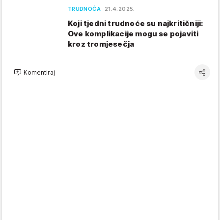
TRUDNOĆA
21.4.2025.
Koji tjedni trudnoće su najkritičniji:
Ove komplikacije mogu se pojaviti
kroz tromjesečja
Komentiraj