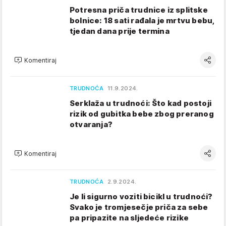
Potresna priča trudnice iz splitske
bolnice: 18 sati rađala je mrtvu bebu,
tjedan dana prije termina
Komentiraj
TRUDNOĆA
11.9.2024.
Serklaža u trudnoći: Što kad postoji
rizik od gubitka bebe zbog preranog
otvaranja?
Komentiraj
TRUDNOĆA
2.9.2024.
Je li sigurno voziti bicikl u trudnoći?
Svako je tromjesečje priča za sebe
pa pripazite na sljedeće rizike