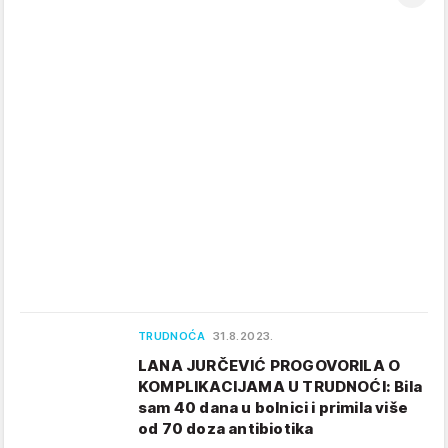
TRUDNOĆA
31.8.2023.
LANA JURČEVIĆ PROGOVORILA O
KOMPLIKACIJAMA U TRUDNOĆI: Bila
sam 40 dana u bolnici i primila više
od 70 doza antibiotika