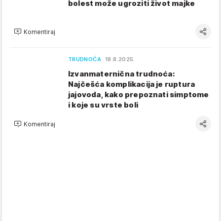
bolest može ugroziti život majke
Komentiraj
TRUDNOĆA
18.8.2025.
Izvanmaternična trudnoća:
Najčešća komplikacija je ruptura
jajovoda, kako prepoznati simptome
i koje su vrste boli
Komentiraj