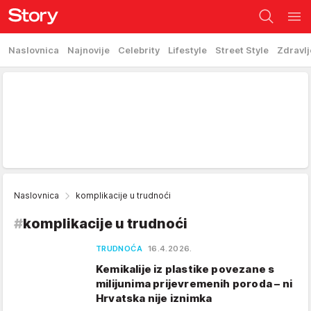
Naslovnica
Najnovije
Celebrity
Lifestyle
Street Style
Zdravlj
Naslovnica
komplikacije u trudnoći
#
komplikacije u trudnoći
TRUDNOĆA
16.4.2026.
Kemikalije iz plastike povezane s
milijunima prijevremenih poroda – ni
Hrvatska nije iznimka