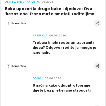
OBITELJSKE GRANICE
07.06.2026.
Baka upozorila druge bake i djedove: Ova
'bezazlena' fraza može smetati roditeljima
Komentiraj
RASPRAVA
06.06.2026.
Trebaju li neki restorani zabraniti
djecu? Odgovor roditelja mnoge je
iznenadio
Komentiraj
ODGOJ
05.06.2026.
6 načina kako odgojiti otpornije
dijete bez pretjerane strogosti