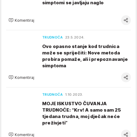
simptomi se javljaju naglo
Komentiraj
TRUDNOĆA
23.5.2024.
Ovo opasno stanje kod trudnica
može se spriječiti: Nove metoda
probira pomaže, ali i prepoznavanje
simptoma
Komentiraj
TRUDNOĆA
1.10.2023.
MOJE ISKUSTVO ČUVANJA
TRUDNOĆE: “Krv! A samo sam 25
tjedana trudna, moj dječak neće
preživjeti”
Komentiraj