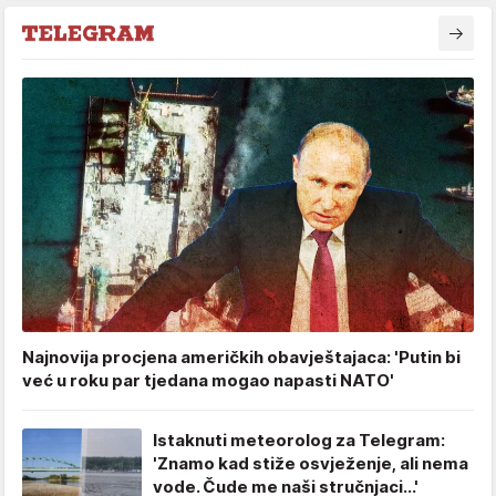
Najnovija procjena američkih obavještajaca: 'Putin bi
već u roku par tjedana mogao napasti NATO'
Istaknuti meteorolog za Telegram:
'Znamo kad stiže osvježenje, ali nema
vode. Čude me naši stručnjaci...'