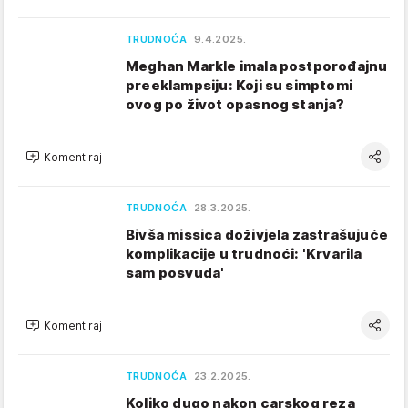
TRUDNOĆA
9.4.2025.
Meghan Markle imala postporođajnu
preeklampsiju: Koji su simptomi
ovog po život opasnog stanja?
Komentiraj
TRUDNOĆA
28.3.2025.
Bivša missica doživjela zastrašujuće
komplikacije u trudnoći: 'Krvarila
sam posvuda'
Komentiraj
TRUDNOĆA
23.2.2025.
Koliko dugo nakon carskog reza