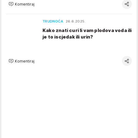
Komentiraj
TRUDNOĆA
26.6.2025.
Kako znati curi li vam plodova voda ili
je to iscjedak ili urin?
Komentiraj