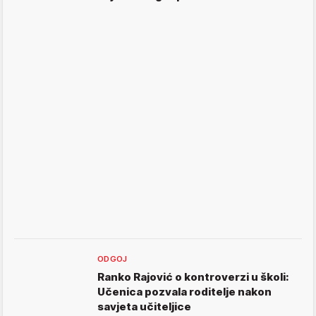
ODGOJ
Ranko Rajović o kontroverzi u školi:
Učenica pozvala roditelje nakon
savjeta učiteljice