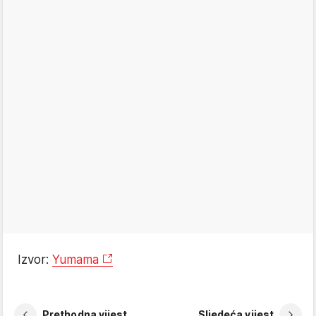
Izvor:
Yumama
Prethodna vijest
Sljedeća vijest