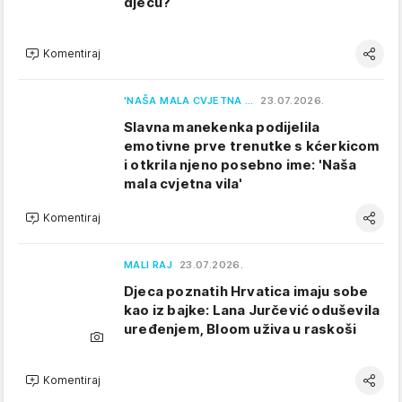
djecu?
Komentiraj
'NAŠA MALA CVJETNA …
23.07.2026.
Slavna manekenka podijelila
emotivne prve trenutke s kćerkicom
i otkrila njeno posebno ime: 'Naša
mala cvjetna vila'
Komentiraj
MALI RAJ
23.07.2026.
Djeca poznatih Hrvatica imaju sobe
kao iz bajke: Lana Jurčević oduševila
uređenjem, Bloom uživa u raskoši
Komentiraj