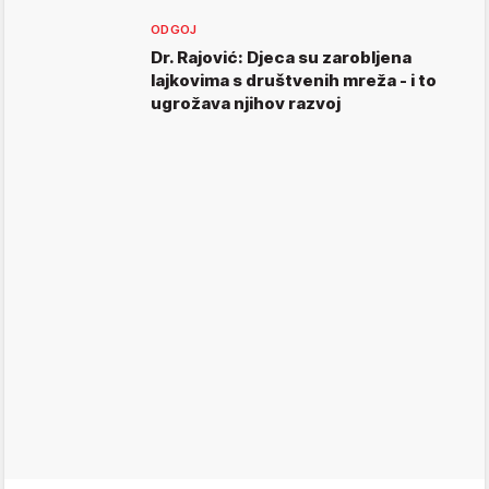
ODGOJ
Dr. Rajović: Djeca su zarobljena
lajkovima s društvenih mreža - i to
ugrožava njihov razvoj