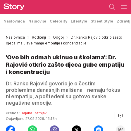
Naslovnica
Najnovije
Celebrity
Lifestyle
Street Style
Zdravlj
Naslovnica
Roditelji
Odgoj
Dr. Ranko Rajović otkrio zašto
djeca imaju sve manje empatije i koncentracije
'Ovo bih odmah ukinuo u školama': Dr.
Rajović otkrio zašto djeca gube empatiju
i koncentraciju
Dr. Ranko Rajović govorio je o čestim
problemima današnjih mališana - nemaju fokus
ni empatiju, a pošteđeni su gotovo svake
negativne emocije.
Prenosi:
Tajana Tretnjak
Objavljeno 27.05.2026. 15:13h