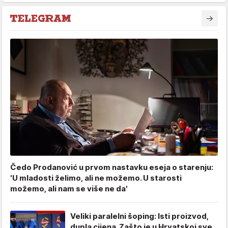
Čedo Prodanović u prvom nastavku eseja o starenju:
'U mladosti želimo, ali ne možemo. U starosti
možemo, ali nam se više ne da'
Veliki paralelni šoping: Isti proizvod,
dupla cijena. Zašto je u Hrvatskoj sve