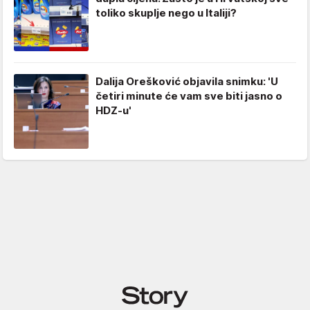
toliko skuplje nego u Italiji?
Dalija Orešković objavila snimku: 'U
četiri minute će vam sve biti jasno o
HDZ-u'