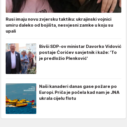
Rusi imaju novu zvjersku taktiku: ukrajinski vojnici
umiru daleko od bojišta, nesvjesni zamke u koju su
upali
Bivši SDP-ov ministar Davorko Vidović
postaje Ćorićev savjetnik i kaže: 'To
je predložio Plenković'
Naši kanaderi danas gase požare po
Europi. Priča je počela kad nam je JNA
ukrala cijelu flotu