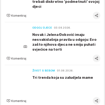
trebali diskretno 'podmetnuti' svojoj
djeci
Komentiraj
ODGOJ DJECE
03.08.2026.
Novak i Jelena Đoković imaju
nesvakidašnja pravila u odgoju: Evo
zašto njihova djeca ne smiju puhati
svjećice na torti
Komentiraj
ŽIVOT S BEBOM
01.08.2026.
Tri trenda koja su zaludjela mame
Komentiraj