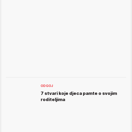
ODGOJ
7 stvari koje djeca pamte o svojim
roditeljima