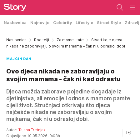
Naslovnica
Najnovije
Celebrity
Lifestyle
Street Style
Zdravlj
Naslovnica
Roditelji
Za mame i tate
Stvari koje djeca
nikada ne zaboravljaju o svojim mamama – čak ni u odrasloj dobi
MAJČIN DAN
Ovo djeca nikada ne zaboravljaju o
svojim mamama - čak ni kad odrastu
Djeca možda zaborave pojedine događaje iz
djetinjstva, ali emocije i odnos s mamom pamte
cijeli život. Stručnjaci otkrivaju što djeca
najčešće nikada ne zaboravljaju o svojim
majkama, čak ni u odrasloj dobi.
Autor:
Tajana Tretnjak
Objavljeno 10.05.2026. 9:03h