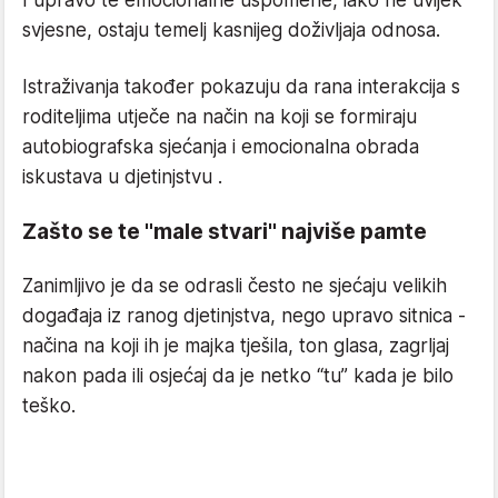
I upravo te emocionalne uspomene, iako ne uvijek
svjesne, ostaju temelj kasnijeg doživljaja odnosa.
Istraživanja također pokazuju da rana interakcija s
roditeljima utječe na način na koji se formiraju
autobiografska sjećanja i emocionalna obrada
iskustava u djetinjstvu .
Zašto se te "male stvari" najviše pamte
Zanimljivo je da se odrasli često ne sjećaju velikih
događaja iz ranog djetinjstva, nego upravo sitnica -
načina na koji ih je majka tješila, ton glasa, zagrljaj
nakon pada ili osjećaj da je netko “tu” kada je bilo
teško.