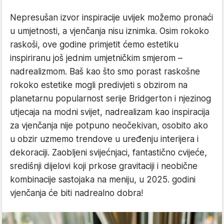
Nepresušan izvor inspiracije uvijek možemo pronaći
u umjetnosti, a vjenčanja nisu iznimka. Osim rokoko
raskoši, ove godine primjetit ćemo estetiku
inspiriranu još jednim umjetničkim smjerom –
nadrealizmom. Baš kao što smo porast raskošne
rokoko estetike mogli predivjeti s obzirom na
planetarnu popularnost serije Bridgerton i njezinog
utjecaja na modni svijet, nadrealizam kao inspiracija
za vjenčanja nije potpuno neočekivan, osobito ako
u obzir uzmemo trendove u uređenju interijera i
dekoraciji. Zaobljeni svijećnjaci, fantastično cvijeće,
središnji dijelovi koji prkose gravitaciji i neobične
kombinacije sastojaka na meniju, u 2025. godini
vjenčanja će biti nadrealno dobra!