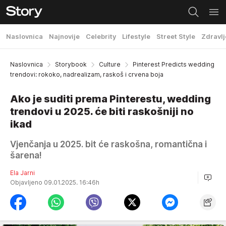
Naslovnica
Najnovije
Celebrity
Lifestyle
Street Style
Zdravlj
Naslovnica
Storybook
Culture
Pinterest Predicts wedding
trendovi: rokoko, nadrealizam, raskoš i crvena boja
Ako je suditi prema Pinterestu, wedding
trendovi u 2025. će biti raskošniji no
ikad
Vjenčanja u 2025. bit će raskošna, romantična i
šarena!
Ela Jarni
Objavljeno 09.01.2025. 16:46h