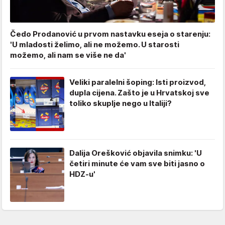
Čedo Prodanović u prvom nastavku eseja o starenju:
'U mladosti želimo, ali ne možemo. U starosti
možemo, ali nam se više ne da'
Veliki paralelni šoping: Isti proizvod,
dupla cijena. Zašto je u Hrvatskoj sve
toliko skuplje nego u Italiji?
Dalija Orešković objavila snimku: 'U
četiri minute će vam sve biti jasno o
HDZ-u'