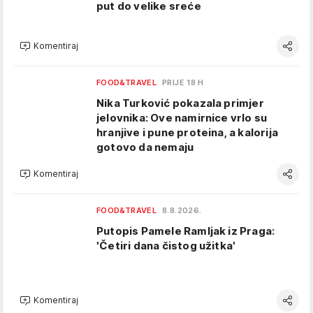
put do velike sreće
Komentiraj
FOOD&TRAVEL
PRIJE 18 H
Nika Turković pokazala primjer
jelovnika: Ove namirnice vrlo su
hranjive i pune proteina, a kalorija
gotovo da nemaju
Komentiraj
FOOD&TRAVEL
8.8.2026.
Putopis Pamele Ramljak iz Praga:
'Četiri dana čistog užitka'
Komentiraj