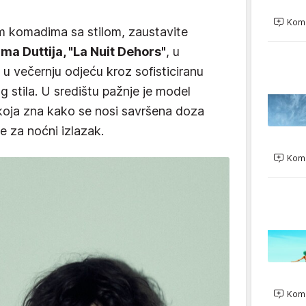
Kome
im komadima sa stilom, zaustavite
ma Duttija, "La Nuit Dehors"
, u
 u večernju odjeću kroz sofisticiranu
g stila. U središtu pažnje je model
 koja zna kako se nosi savršena doza
e za noćni izlazak.
Kome
Kome