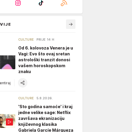
VIJE
CULTURE
PRIJE 14 H
Od 6. kolovoza Venera je u
Vagi: Evo što ovaj sretan
astrološki tranzit donosi
vašem horoskopskom
znaku
ntiraj
CULTURE
5.8.2026.
'Sto godina samoće' i kraj
jedne velike sage: Netflix
završava ekranizaciju
književnog klasika
Gabriela Garcíe Márqueza