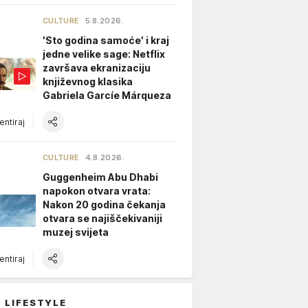
CULTURE
5.8.2026.
'Sto godina samoće' i kraj
jedne velike sage: Netflix
završava ekranizaciju
književnog klasika
Gabriela Garcíe Márqueza
ntiraj
CULTURE
4.8.2026.
Guggenheim Abu Dhabi
napokon otvara vrata:
Nakon 20 godina čekanja
otvara se najiščekivaniji
muzej svijeta
ntiraj
 LIFESTYLE