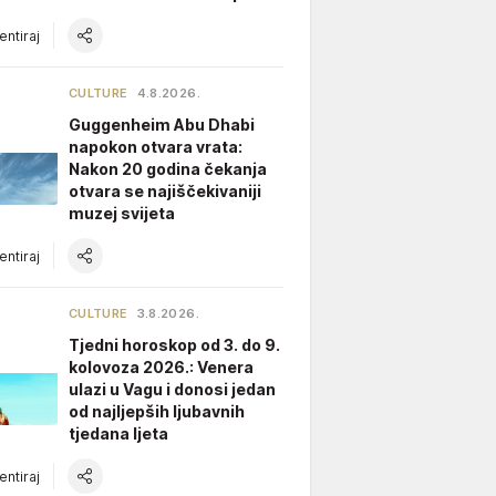
ntiraj
CULTURE
4.8.2026.
Guggenheim Abu Dhabi
napokon otvara vrata:
Nakon 20 godina čekanja
otvara se najiščekivaniji
muzej svijeta
ntiraj
CULTURE
3.8.2026.
Tjedni horoskop od 3. do 9.
kolovoza 2026.: Venera
ulazi u Vagu i donosi jedan
od najljepših ljubavnih
tjedana ljeta
ntiraj