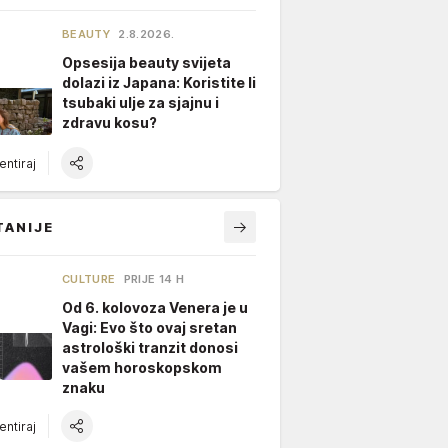
BEAUTY
2.8.2026.
Opsesija beauty svijeta
dolazi iz Japana: Koristite li
tsubaki ulje za sjajnu i
zdravu kosu?
ntiraj
TANIJE
CULTURE
PRIJE 14 H
Od 6. kolovoza Venera je u
Vagi: Evo što ovaj sretan
astrološki tranzit donosi
vašem horoskopskom
znaku
ntiraj