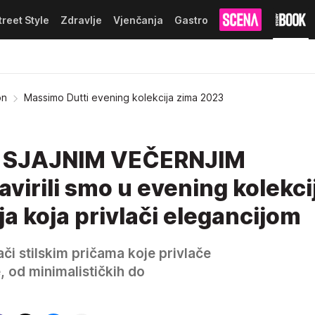
treet Style
Zdravlje
Vjenčanja
Gastro
on
Massimo Dutti evening kolekcija zima 2023
A SJAJNIM VEČERNJIM
irili smo u evening kolekci
a koja privlači elegancijom
ači stilskim pričama koje privlače
, od minimalističkih do