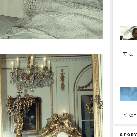
Kome
Kome
STORY