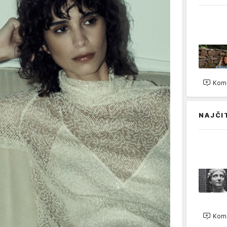
Kome
NAJČI
Kome