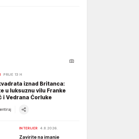
R
PRIJE 13 H
vadrata iznad Britanca:
te u luksuznu vilu Franke
ć i Vedrana Ćorluke
ntiraj
INTERIJER
4.8.2026.
Zavirite na imanje