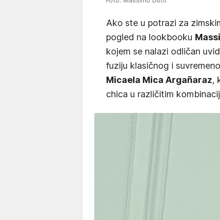
Foto: Massimo Dutti
Ako ste u potrazi za zimsk
pogled na lookbooku
Massi
kojem se nalazi odličan uvid
fuziju klasičnog i suvremeno
Micaela Mica Argañaraz
,
chica u različitim kombinacij