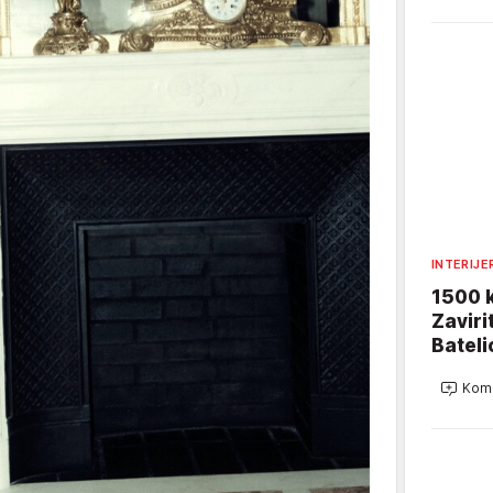
INTERIJE
1500 k
Zaviri
Bateli
Kome