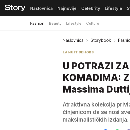
Naslovnica
Najnovije
Celebrity
Lifestyle
S
Fashion
Beauty
Lifestyle
Culture
Pretplata
Naslovnica
Storybook
Fashi
LA NUIT DEHORS
U POTRAZI Z
KOMADIMA: Zav
Massima Duttij
Atraktivna kolekcija privl
činjenicom da se nosi sve
maksimalističkih izdanja.