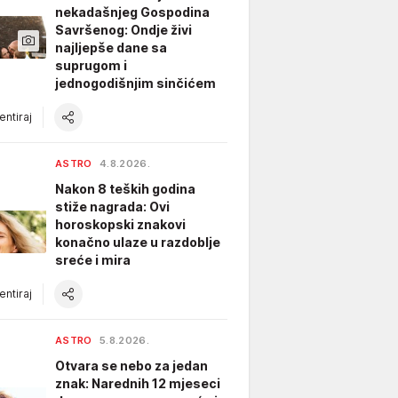
nekadašnjeg Gospodina
Savršenog: Ondje živi
najljepše dane sa
suprugom i
jednogodišnjim sinčićem
ntiraj
ASTRO
4.8.2026.
Nakon 8 teških godina
stiže nagrada: Ovi
horoskopski znakovi
konačno ulaze u razdoblje
sreće i mira
ntiraj
ASTRO
5.8.2026.
Otvara se nebo za jedan
znak: Narednih 12 mjeseci