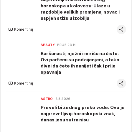
horoskopa u kolovozu: Ulaze u
razdoblje velikih promjena, novac i
uspjeh stižu u izobilju
Komentiraj
BEAUTY
PRIJE 23 H
Baršunasti, nježni i mirišu na čisto:
Ovi parfemi su podcijenjeni, a tako
divni da ćete ih nanijeti čak i prije
spavanja
Komentiraj
ASTRO
7.8.2026.
Preveli bi žednog preko vode: Ovo je
najprevrtljiviji horoskopski znak,
danas jesu sutra nisu