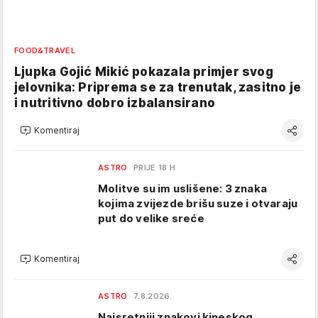
FOOD&TRAVEL
Ljupka Gojić Mikić pokazala primjer svog
jelovnika: Priprema se za trenutak, zasitno je
i nutritivno dobro izbalansirano
Komentiraj
ASTRO
PRIJE 18 H
Molitve su im uslišene: 3 znaka
kojima zvijezde brišu suze i otvaraju
put do velike sreće
Komentiraj
ASTRO
7.8.2026.
Najsretniji znakovi kineskog