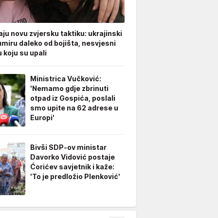
ju novu zvjersku taktiku: ukrajinski
umiru daleko od bojišta, nesvjesni
 koju su upali
Ministrica Vučković:
'Nemamo gdje zbrinuti
otpad iz Gospića, poslali
smo upite na 62 adrese u
Europi'
Bivši SDP-ov ministar
Davorko Vidović postaje
Ćorićev savjetnik i kaže:
'To je predložio Plenković'