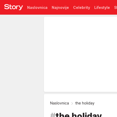
Naslovnica
Najnovije
Celebrity
Lifestyle
S
Pretplata
Naslovnica
the holiday
#
the holiday