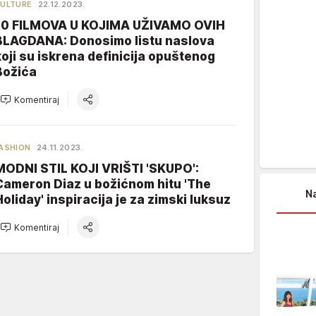
ULTURE
22.12.2023.
10 FILMOVA U KOJIMA UŽIVAMO OVIH
BLAGDANA: Donosimo listu naslova
koji su iskrena definicija opuštenog
Božića
Komentiraj
ASHION
24.11.2023.
MODNI STIL KOJI VRIŠTI 'SKUPO':
Cameron Diaz u božićnom hitu 'The
Na
Holiday' inspiracija je za zimski luksuz
Komentiraj