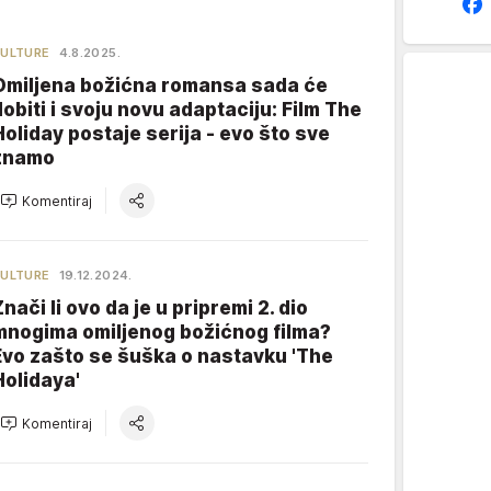
ULTURE
4.8.2025.
Omiljena božićna romansa sada će
dobiti i svoju novu adaptaciju: Film The
Holiday postaje serija - evo što sve
znamo
Komentiraj
ULTURE
19.12.2024.
Znači li ovo da je u pripremi 2. dio
mnogima omiljenog božićnog filma?
Evo zašto se šuška o nastavku 'The
Holidaya'
Komentiraj