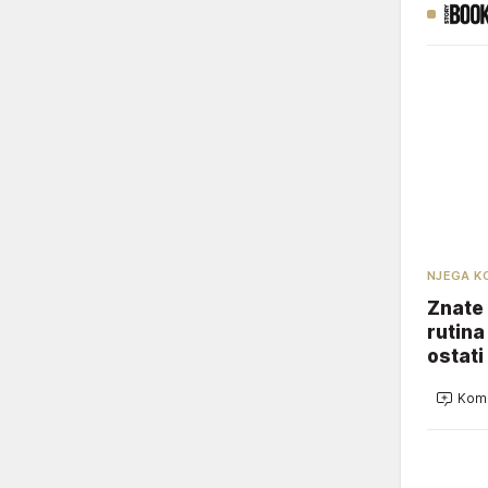
NJEGA K
Znate 
rutina
ostati
Kome