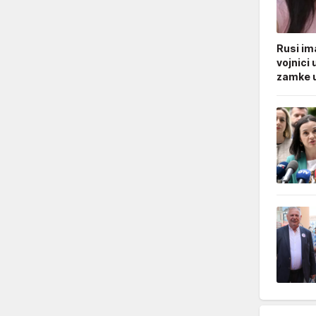
Rusi ima
vojnici 
zamke u