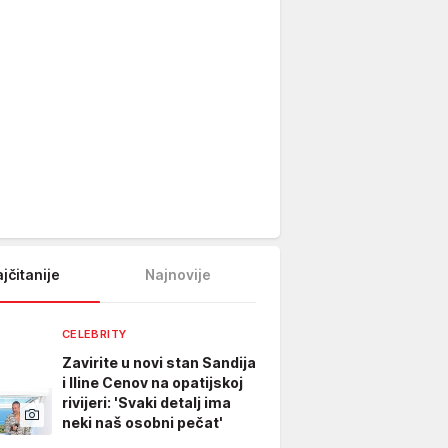
jčitanije
Najnovije
CELEBRITY
Zavirite u novi stan Sandija
i Iline Cenov na opatijskoj
rivijeri: 'Svaki detalj ima
neki naš osobni pečat'