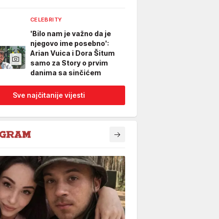
CELEBRITY
'Bilo nam je važno da je
njegovo ime posebno':
Arian Vuica i Dora Šitum
samo za Story o prvim
danima sa sinčićem
Sve najčitanije vijesti