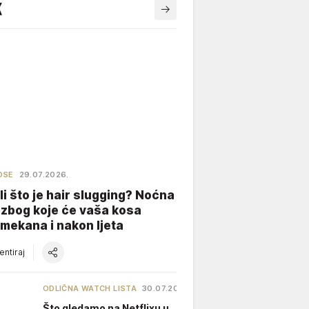
OSE
29.07.2026.
li što je hair slugging? Noćna
 zbog koje će vaša kosa
 mekana i nakon ljeta
ntiraj
ODLIČNA WATCH LISTA
30.07.2026.
Što gledamo na Netflixu u