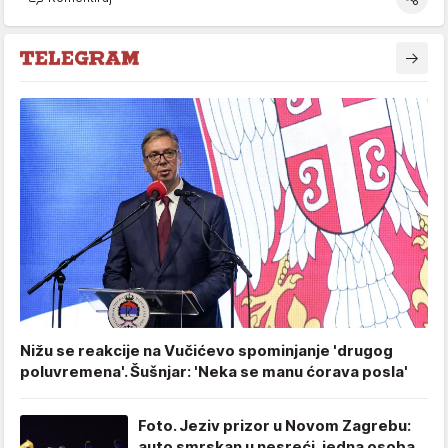
Nižu se reakcije na Vučićevo spominjanje 'drugog
poluvremena'. Šušnjar: 'Neka se manu ćorava posla'
Foto. Jeziv prizor u Novom Zagrebu:
auto smrskan u nesreći, jedna osoba