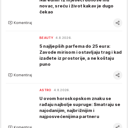
novac, sreću i život kakav je dugo
čekao
Komentiraj
BEAUTY
4.8.2026.
5 najljepših parfema do 25 eura:
Zavode mirisom i ostavljaju trag i kad
izađete iz prostorije, a ne koštaju
puno
Komentiraj
ASTRO
4.8.2026.
U ovom horoskopskom znaku se
rađaju najbolje supruge: Smatraju se
najodanijim, najbrižnijim i
najposvećenijima partneru
Komentiraj