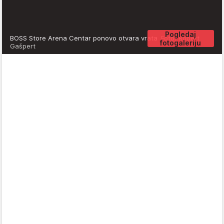
Pogledaj
BOSS Store Arena Centar ponovo otvara vrata
Foto: Robert
fotogaleriju
Gašpert