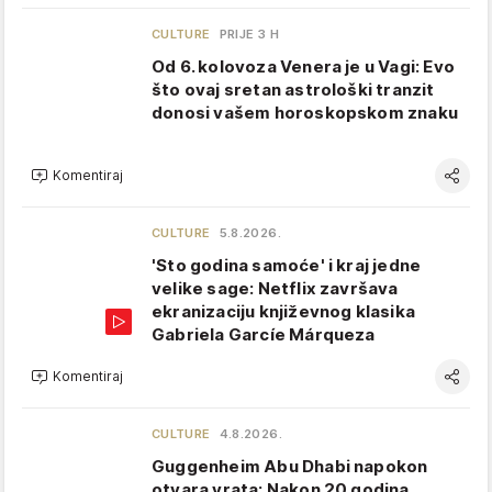
CULTURE
PRIJE 3 H
Od 6. kolovoza Venera je u Vagi: Evo
što ovaj sretan astrološki tranzit
donosi vašem horoskopskom znaku
Komentiraj
CULTURE
5.8.2026.
'Sto godina samoće' i kraj jedne
velike sage: Netflix završava
ekranizaciju književnog klasika
Gabriela Garcíe Márqueza
Komentiraj
CULTURE
4.8.2026.
Guggenheim Abu Dhabi napokon
otvara vrata: Nakon 20 godina