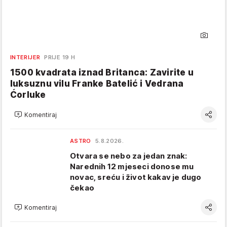
INTERIJER
PRIJE 19 H
1500 kvadrata iznad Britanca: Zavirite u
luksuznu vilu Franke Batelić i Vedrana
Ćorluke
Komentiraj
ASTRO
5.8.2026.
Otvara se nebo za jedan znak:
Narednih 12 mjeseci donose mu
novac, sreću i život kakav je dugo
čekao
Komentiraj