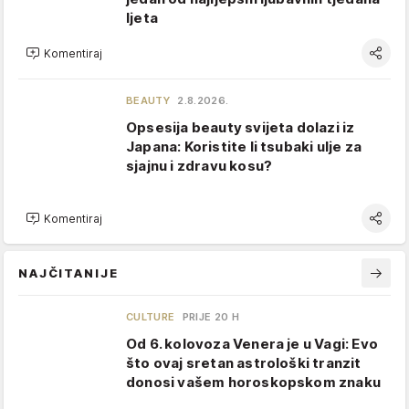
ljeta
Komentiraj
BEAUTY
2.8.2026.
Opsesija beauty svijeta dolazi iz
Japana: Koristite li tsubaki ulje za
sjajnu i zdravu kosu?
Komentiraj
NAJČITANIJE
CULTURE
PRIJE 20 H
Od 6. kolovoza Venera je u Vagi: Evo
što ovaj sretan astrološki tranzit
donosi vašem horoskopskom znaku