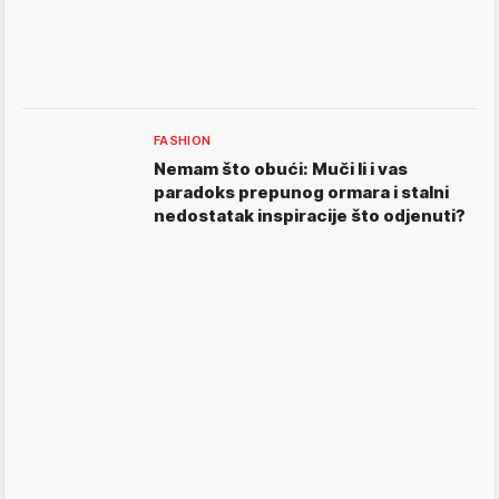
FASHION
Nemam što obući: Muči li i vas
paradoks prepunog ormara i stalni
nedostatak inspiracije što odjenuti?