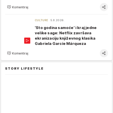
Komentiraj
CULTURE
5.8.2026.
'Sto godina samoće' i kraj jedne
velike sage: Netflix završava
ekranizaciju književnog klasika
Gabriela Garcíe Márqueza
Komentiraj
STORY LIFESTYLE