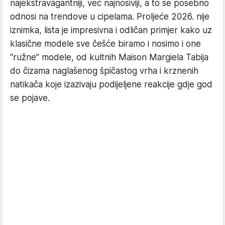
najekstravagantniji, već najnosiviji, a to se posebno
odnosi na trendove u cipelama. Proljeće 2026. nije
iznimka, lista je impresivna i odličan primjer kako uz
klasične modele sve češće biramo i nosimo i one
“ružne” modele, od kultnih Maison Margiela Tabija
do čizama naglašenog špičastog vrha i krznenih
natikača koje izazivaju podijeljene reakcije gdje god
se pojave.