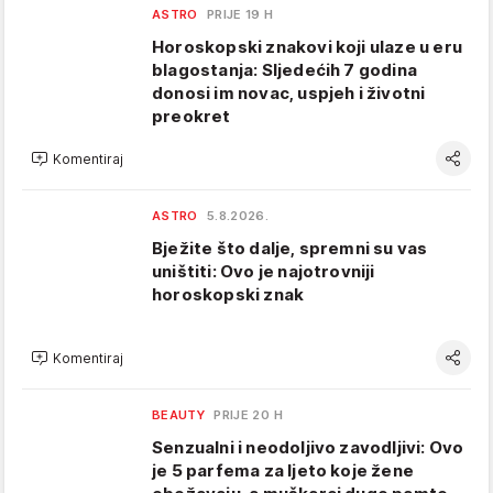
ASTRO
PRIJE 19 H
Horoskopski znakovi koji ulaze u eru
blagostanja: Sljedećih 7 godina
donosi im novac, uspjeh i životni
preokret
Komentiraj
ASTRO
5.8.2026.
Bježite što dalje, spremni su vas
uništiti: Ovo je najotrovniji
horoskopski znak
Komentiraj
BEAUTY
PRIJE 20 H
Senzualni i neodoljivo zavodljivi: Ovo
je 5 parfema za ljeto koje žene