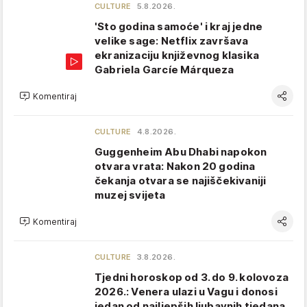
CULTURE
5.8.2026.
'Sto godina samoće' i kraj jedne
velike sage: Netflix završava
ekranizaciju književnog klasika
Gabriela Garcíe Márqueza
Komentiraj
CULTURE
4.8.2026.
Guggenheim Abu Dhabi napokon
otvara vrata: Nakon 20 godina
čekanja otvara se najiščekivaniji
muzej svijeta
Komentiraj
CULTURE
3.8.2026.
Tjedni horoskop od 3. do 9. kolovoza
2026.: Venera ulazi u Vagu i donosi
jedan od najljepših ljubavnih tjedana