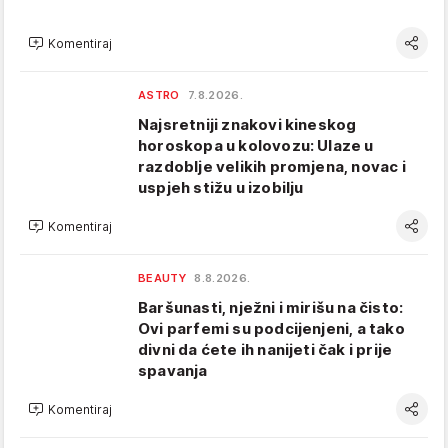
Komentiraj
ASTRO
7.8.2026.
Najsretniji znakovi kineskog
horoskopa u kolovozu: Ulaze u
razdoblje velikih promjena, novac i
uspjeh stižu u izobilju
Komentiraj
BEAUTY
8.8.2026.
Baršunasti, nježni i mirišu na čisto:
Ovi parfemi su podcijenjeni, a tako
divni da ćete ih nanijeti čak i prije
spavanja
Komentiraj