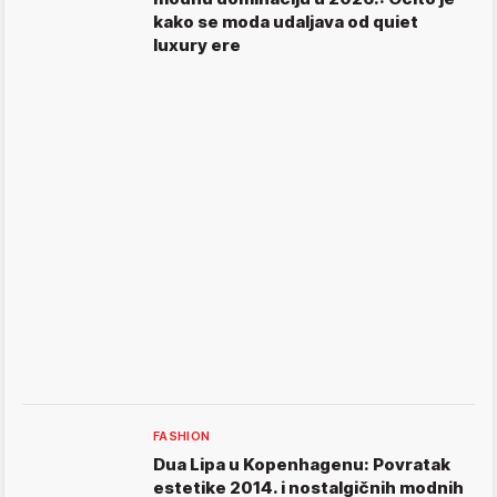
kako se moda udaljava od quiet
luxury ere
FASHION
Dua Lipa u Kopenhagenu: Povratak
estetike 2014. i nostalgičnih modnih