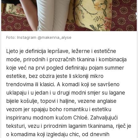
Foto: Instagram @makenna_alyse
Ljeto je definicija lepršave, ležerne i estetične
mode, prirodnih i prozračnih tkanina i kombinacija
koje već na prvi pogled definiraju pojam summer
estetike, bez obzira jeste li skloniji mikro
trendovima ili klasici. A komadi koji se savršeno
uklapaju i u jedan i u drugi modni smjer su lagane
bijele košulje, topovi i haljine, vezene anglaise
vezom jer spajaju boho romantiku i estetiku
inspiriranu modnom kućom Chloé. Zahvaljujući
teksturi, vezu i prirodnim laganim tkaninama, riječ je
o komadima koji izgledaju chic, od dnevnih