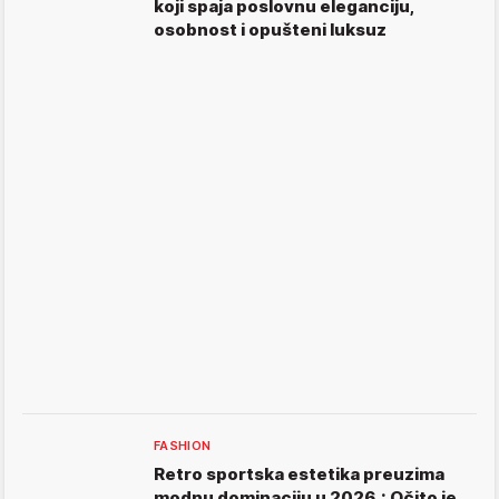
koji spaja poslovnu eleganciju,
osobnost i opušteni luksuz
FASHION
Retro sportska estetika preuzima
modnu dominaciju u 2026.: Očito je