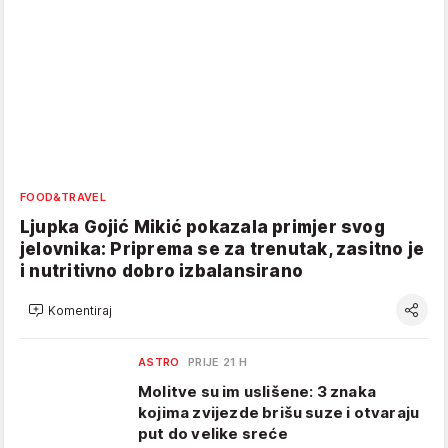
FOOD&TRAVEL
Ljupka Gojić Mikić pokazala primjer svog
jelovnika: Priprema se za trenutak, zasitno je
i nutritivno dobro izbalansirano
Komentiraj
ASTRO
PRIJE 21 H
Molitve su im uslišene: 3 znaka
kojima zvijezde brišu suze i otvaraju
put do velike sreće