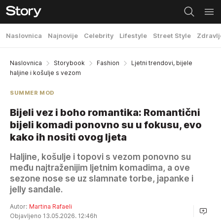
Naslovnica
Najnovije
Celebrity
Lifestyle
Street Style
Zdravlj
Naslovnica
Storybook
Fashion
Ljetni trendovi, bijele
haljine i košulje s vezom
SUMMER MOD
Bijeli vez i boho romantika: Romantični
bijeli komadi ponovno su u fokusu, evo
kako ih nositi ovog ljeta
Haljine, košulje i topovi s vezom ponovno su
među najtraženijim ljetnim komadima, a ove
sezone nose se uz slamnate torbe, japanke i
jelly sandale.
Autor:
Martina Rafaeli
Objavljeno 13.05.2026. 12:46h