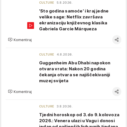
CULTURE
5.8.2026.
'Sto godina samoće' i kraj jedne
velike sage: Netflix završava
ekranizaciju književnog klasika
Gabriela Garcíe Márqueza
Komentiraj
CULTURE
4.8.2026.
Guggenheim Abu Dhabi napokon
otvara vrata: Nakon 20 godina
čekanja otvara se najiščekivaniji
muzej svijeta
Komentiraj
CULTURE
3.8.2026.
Tjedni horoskop od 3. do 9. kolovoza
2026.: Venera ulazi u Vagu i donosi
jedan od najljepših ljubavnih tjedana