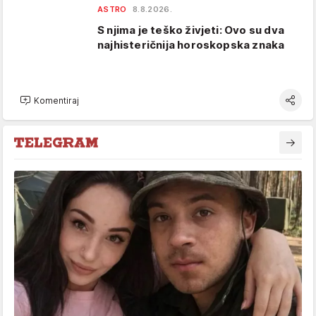
ASTRO
8.8.2026.
S njima je teško živjeti: Ovo su dva
najhisteričnija horoskopska znaka
Komentiraj