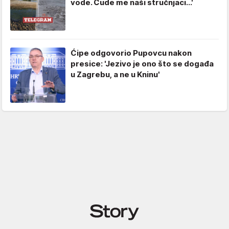
vode. Čude me naši stručnjaci...'
Ćipe odgovorio Pupovcu nakon
presice: 'Jezivo je ono što se događa
u Zagrebu, a ne u Kninu'