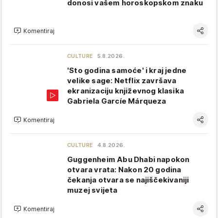
donosi vašem horoskopskom znaku
Komentiraj
CULTURE
5.8.2026.
'Sto godina samoće' i kraj jedne
velike sage: Netflix završava
ekranizaciju književnog klasika
Gabriela Garcíe Márqueza
Komentiraj
CULTURE
4.8.2026.
Guggenheim Abu Dhabi napokon
otvara vrata: Nakon 20 godina
čekanja otvara se najiščekivaniji
muzej svijeta
Komentiraj