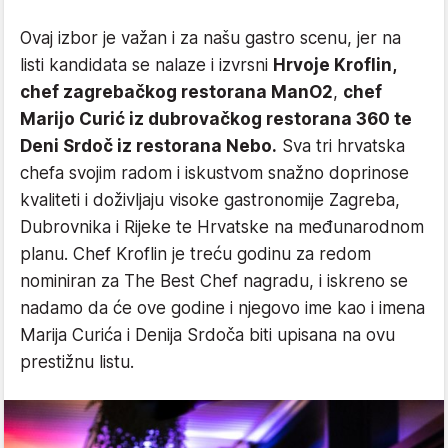
Ovaj izbor je važan i za našu gastro scenu, jer na
listi kandidata se nalaze i izvrsni
Hrvoje Kroflin,
chef zagrebačkog restorana ManO2
,
chef
Marijo Curić iz dubrovačkog restorana 360 te
Deni Srdoč iz restorana Nebo.
Sva tri hrvatska
chefa svojim radom i iskustvom snažno doprinose
kvaliteti i doživljaju visoke gastronomije Zagreba,
Dubrovnika i Rijeke te Hrvatske na međunarodnom
planu. Chef Kroflin je treću godinu za redom
nominiran za The Best Chef nagradu, i iskreno se
nadamo da će ove godine i njegovo ime kao i imena
Marija Curića i Denija Srdoča biti upisana na ovu
prestižnu listu.