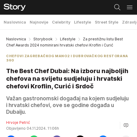
Naslovnica
Najnovije
Celebrity
Lifestyle
Street Style
Zdravlj
Naslovnica
Storybook
Lifestyle
Za prestižnu listu Best
Chef Awards 2024 nominirani hrvatski chefovi Kroflin i Curić
CHEFOVI ZAGREBAČKOG MANO2 I DUBROVAČKOG RESTORANA
360
The Best Chef Dubai: Na izboru najboljih
chefova na svijetu sudjeluju i hrvatski
chefovi Kroflin, Curić i Srdoč
Važan gastronomski događaj na kojem sudjeluju
i hrvatski chefovi, ove se godine događa u
Dubaiju.
Hrvoje Petrić
Objavljeno 04.11.2024. 11:06h