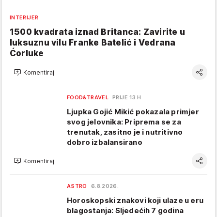
INTERIJER
1500 kvadrata iznad Britanca: Zavirite u
luksuznu vilu Franke Batelić i Vedrana
Ćorluke
Komentiraj
FOOD&TRAVEL
PRIJE 13 H
Ljupka Gojić Mikić pokazala primjer
svog jelovnika: Priprema se za
trenutak, zasitno je i nutritivno
dobro izbalansirano
Komentiraj
ASTRO
6.8.2026.
Horoskopski znakovi koji ulaze u eru
blagostanja: Sljedećih 7 godina