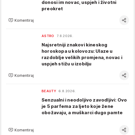
donosi im novac, uspjeh i životni
preokret
Komentiraj
ASTRO
7.8.2026.
Najsretniji znakovi kineskog
horoskopa u kolovozu: Ulaze u
razdoblje velikih promjena, novac i
uspjeh stižu u izobilju
Komentiraj
BEAUTY
6.8.2026.
Senzualni i neodoljivo zavodljivi: Ovo
je 5 parfema za ljeto koje žene
obožavaju, a muškarci dugo pamte
Komentiraj