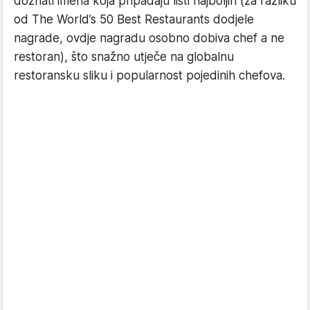
doznati imena koja pripadaju listi najboljih (za razliku
od The World’s 50 Best Restaurants dodjele
nagrade, ovdje nagradu osobno dobiva chef a ne
restoran), što snažno utječe na globalnu
restoransku sliku i popularnost pojedinih chefova.