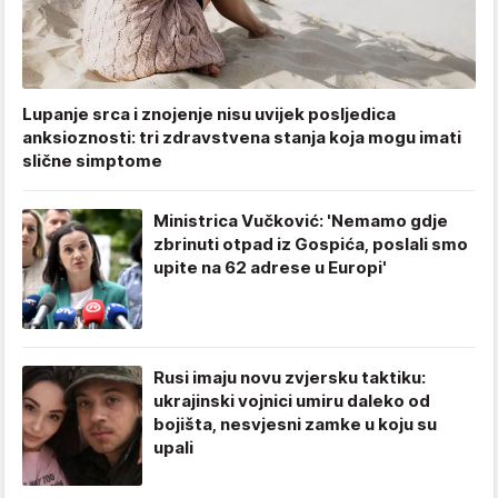
Lupanje srca i znojenje nisu uvijek posljedica
anksioznosti: tri zdravstvena stanja koja mogu imati
slične simptome
Ministrica Vučković: 'Nemamo gdje
zbrinuti otpad iz Gospića, poslali smo
upite na 62 adrese u Europi'
Rusi imaju novu zvjersku taktiku:
ukrajinski vojnici umiru daleko od
bojišta, nesvjesni zamke u koju su
upali