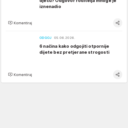
djecu? Odgovor roditelja mnoge je
iznenadio
Komentiraj
ODGOJ
05.06.2026.
6 načina kako odgojiti otpornije
dijete bez pretjerane strogosti
Komentiraj