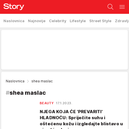
Naslovnica
Najnovije
Celebrity
Lifestyle
Street Style
Zdravlj
Naslovnica
shea maslac
#
shea maslac
BEAUTY
17.1.2023.
NJEGA KOJA ĆE 'PREVARITI'
HLADNOĆU: Spriječite suhu i
oštećenu kožu i izgledajte blistavo u