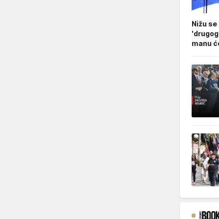
Nižu se
'drugog
manu ćo