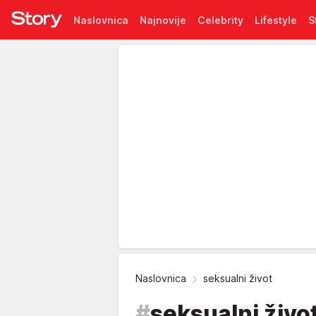
Naslovnica
Najnovije
Celebrity
Lifestyle
S
Pretplata
Naslovnica
seksualni život
#
seksualni živo