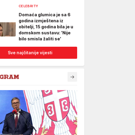
CELEBRITY
Domaća glumica je sa 6
godina izmještena iz
obitelji, 15 godina bila je u
domskom sustavu: 'Nije
bilo smisla žaliti se'
Sve najčitanije vijesti