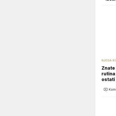
NJEGA K
Znate 
rutina
ostati
Kome