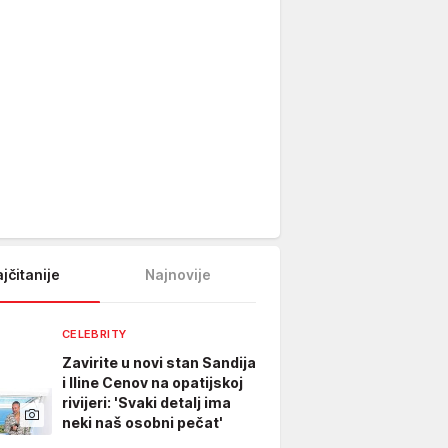
jčitanije
Najnovije
CELEBRITY
Zavirite u novi stan Sandija
i Iline Cenov na opatijskoj
rivijeri: 'Svaki detalj ima
neki naš osobni pečat'