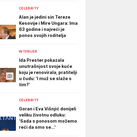
CELEBRITY
Alan je jedini sin Tereze
Kesovije i Mire Ungara: Ima
63 godine i najveći je
ponos svojih roditelja
INTERIJER
Ida Prester pokazala
unutrašnjost svoje kuće
koju je renovirala, pratitelji
u čudu: 'I muž se slaže s
tim?'
CELEBRITY
Goran i Eva Višnjić donijeli
veliku životnu odluku:
'Sada s ponosom možemo
reći da smo se...'