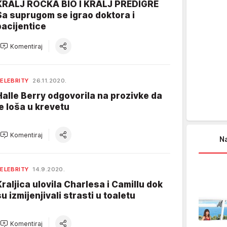
KRALJ ROCKA BIO I KRALJ PREDIGRE
Sa suprugom se igrao doktora i
pacijentice
Komentiraj
ELEBRITY
26.11.2020.
Halle Berry odgovorila na prozivke da
je loša u krevetu
Komentiraj
Na
ELEBRITY
14.9.2020.
Kraljica ulovila Charlesa i Camillu dok
su izmijenjivali strasti u toaletu
Komentiraj