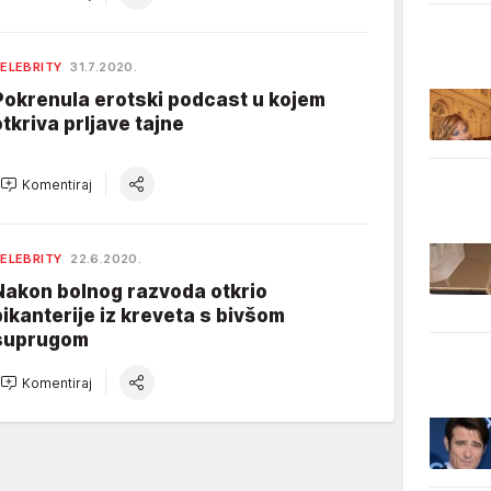
ELEBRITY
31.7.2020.
Pokrenula erotski podcast u kojem
otkriva prljave tajne
Komentiraj
ELEBRITY
22.6.2020.
Nakon bolnog razvoda otkrio
pikanterije iz kreveta s bivšom
suprugom
Komentiraj