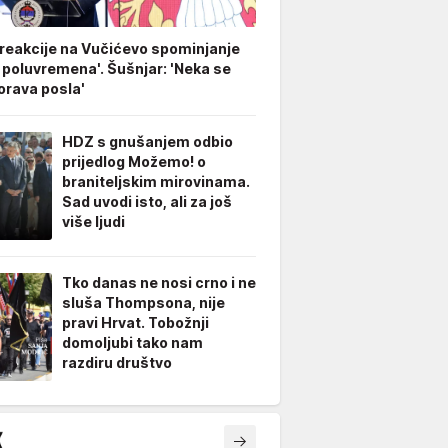
 reakcije na Vučićevo spominjanje
 poluvremena'. Šušnjar: 'Neka se
rava posla'
HDZ s gnušanjem odbio
prijedlog Možemo! o
braniteljskim mirovinama.
Sad uvodi isto, ali za još
više ljudi
Tko danas ne nosi crno i ne
sluša Thompsona, nije
pravi Hrvat. Tobožnji
domoljubi tako nam
razdiru društvo