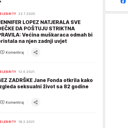
ELEBRITY
22.7.2023.
JENNIFER LOPEZ NATJERALA SVE
DEČKE DA POŠTUJU STRIKTNA
PRAVILA: Većina muškaraca odmah bi
pristala na njen zadnji uvjet
Komentiraj
ELEBRITY
12.4.2021.
BEZ ZADRŠKE Jane Fonda otkrila kako
izgleda seksualni život sa 82 godine
Komentiraj
ELEBRITY
16.2.2021.