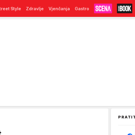
treet Style
Zdravlje
Vjenčanja
Gastro
PRATI
t