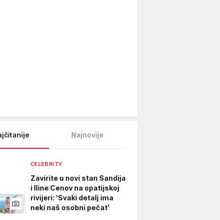
jčitanije
Najnovije
CELEBRITY
Zavirite u novi stan Sandija
i Iline Cenov na opatijskoj
rivijeri: 'Svaki detalj ima
neki naš osobni pečat'