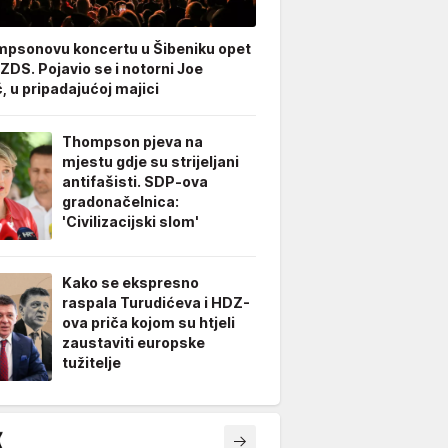
psonovu koncertu u Šibeniku opet
 ZDS. Pojavio se i notorni Joe
, u pripadajućoj majici
Thompson pjeva na
mjestu gdje su strijeljani
antifašisti. SDP-ova
gradonačelnica:
'Civilizacijski slom'
Kako se ekspresno
raspala Turudićeva i HDZ-
ova priča kojom su htjeli
zaustaviti europske
tužitelje