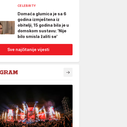
CELEBRITY
Domaća glumica je sa 6
godina izmještena iz
obitelji, 15 godina bila je u
domskom sustavu: 'Nije
bilo smisla žaliti se'
Sve najčitanije vijesti