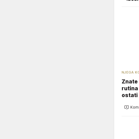
NJEGA K
Znate 
rutina
ostati
Kome