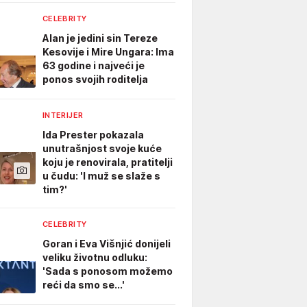
CELEBRITY
Alan je jedini sin Tereze
Kesovije i Mire Ungara: Ima
63 godine i najveći je
ponos svojih roditelja
INTERIJER
Ida Prester pokazala
unutrašnjost svoje kuće
koju je renovirala, pratitelji
u čudu: 'I muž se slaže s
tim?'
CELEBRITY
Goran i Eva Višnjić donijeli
veliku životnu odluku:
'Sada s ponosom možemo
reći da smo se...'