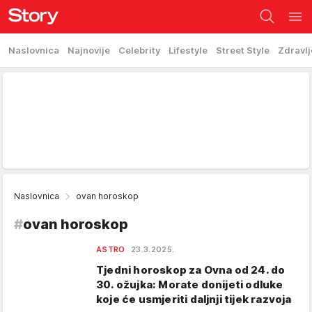
Naslovnica
Najnovije
Celebrity
Lifestyle
Street Style
Zdravlj
Naslovnica
ovan horoskop
#
ovan horoskop
ASTRO
23.3.2025.
Tjedni horoskop za Ovna od 24. do
30. ožujka: Morate donijeti odluke
koje će usmjeriti daljnji tijek razvoja