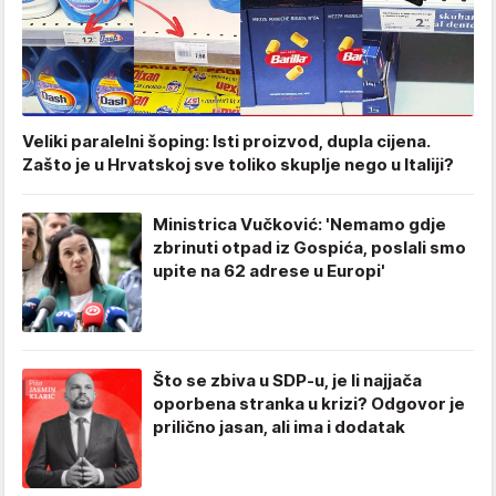
Veliki paralelni šoping: Isti proizvod, dupla cijena.
Zašto je u Hrvatskoj sve toliko skuplje nego u Italiji?
Ministrica Vučković: 'Nemamo gdje
zbrinuti otpad iz Gospića, poslali smo
upite na 62 adrese u Europi'
Što se zbiva u SDP-u, je li najjača
oporbena stranka u krizi? Odgovor je
prilično jasan, ali ima i dodatak