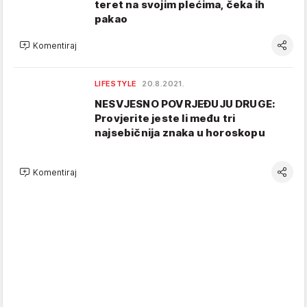
teret na svojim plećima, čeka ih
pakao
Komentiraj
LIFESTYLE
20.8.2021.
NESVJESNO POVRJEĐUJU DRUGE:
Provjerite jeste li među tri
najsebičnija znaka u horoskopu
Komentiraj