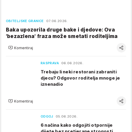
OBITELJSKE GRANICE
07.06.2026.
Baka upozorila druge bake i djedove: Ova
'bezazlena' fraza može smetati roditeljima
Komentiraj
RASPRAVA
06.06.2026.
Trebaju li neki restorani zabraniti
djecu? Odgovor roditelja mnoge je
iznenadio
Komentiraj
ODGOJ
05.06.2026.
6 načina kako odgojiti otpornije
dijete bez pretjerane strogosti