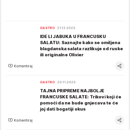
GASTRO
21.12.2023.
IDE LI JABUKA U FRANCUSKU
SALATU: Saznajte kako se omiljena
blagdanska salata razlikuje od ruske
ili originalne Olivier
Komentiraj
GASTRO
20.11.2023.
TAJNA PRIPREME NAJBOLJE
FRANCUSKE SALATE: Trikovi koji će
pomoći da ne bude gnjecava te će
joj dati bogatiji okus
Komentiraj