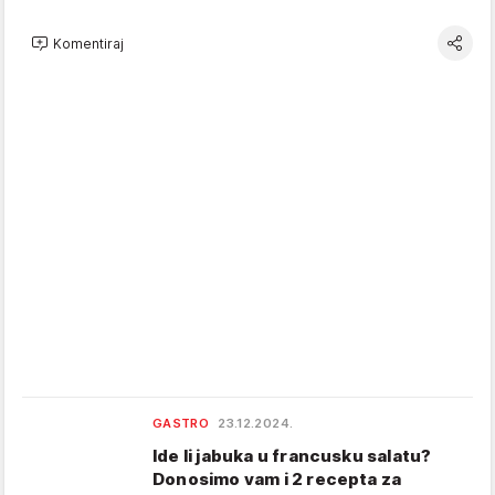
Komentiraj
GASTRO
23.12.2024.
Ide li jabuka u francusku salatu?
Donosimo vam i 2 recepta za