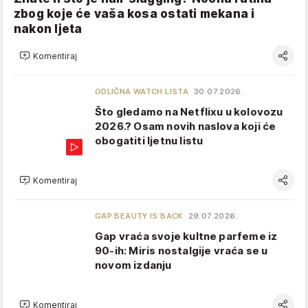
zbog koje će vaša kosa ostati mekana i
nakon ljeta
Komentiraj
ODLIČNA WATCH LISTA
30.07.2026.
Što gledamo na Netflixu u kolovozu
2026.? Osam novih naslova koji će
obogatiti ljetnu listu
Komentiraj
GAP BEAUTY IS BACK
29.07.2026.
Gap vraća svoje kultne parfeme iz
90-ih: Miris nostalgije vraća se u
novom izdanju
Komentiraj