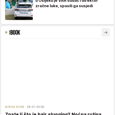
u Osijeku je VAR sudac i direktor
zračne luke, spasili ga susjedi
NJEGA KOSE
29.07.2026.
Znate li što je hair slugging? Noćna rutina