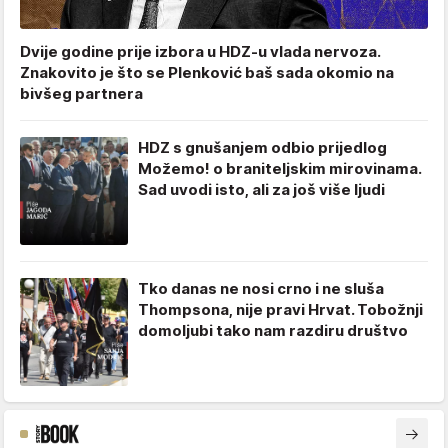
Dvije godine prije izbora u HDZ-u vlada nervoza.
Znakovito je što se Plenković baš sada okomio na
bivšeg partnera
HDZ s gnušanjem odbio prijedlog
Možemo! o braniteljskim mirovinama.
Sad uvodi isto, ali za još više ljudi
Tko danas ne nosi crno i ne sluša
Thompsona, nije pravi Hrvat. Tobožnji
domoljubi tako nam razdiru društvo