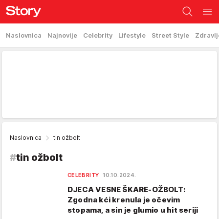
Naslovnica
Najnovije
Celebrity
Lifestyle
Street Style
Zdravlj
Naslovnica
tin ožbolt
#
tin ožbolt
CELEBRITY
10.10.2024.
DJECA VESNE ŠKARE-OŽBOLT:
Zgodna kći krenula je očevim
stopama, a sin je glumio u hit seriji