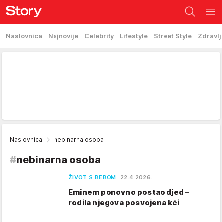
Naslovnica
Najnovije
Celebrity
Lifestyle
Street Style
Zdravlj
Naslovnica
nebinarna osoba
#
nebinarna osoba
ŽIVOT S BEBOM
22.4.2026.
Eminem ponovno postao djed –
rodila njegova posvojena kći