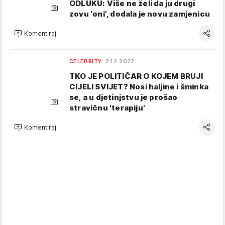
ODLUKU: Više ne želi da ju drugi
zovu 'oni', dodala je novu zamjenicu
Komentiraj
CELEBRITY
21.2.2022.
TKO JE POLITIČAR O KOJEM BRUJI
CIJELI SVIJET? Nosi haljine i šminka
se, a u djetinjstvu je prošao
stravičnu 'terapiju'
Komentiraj