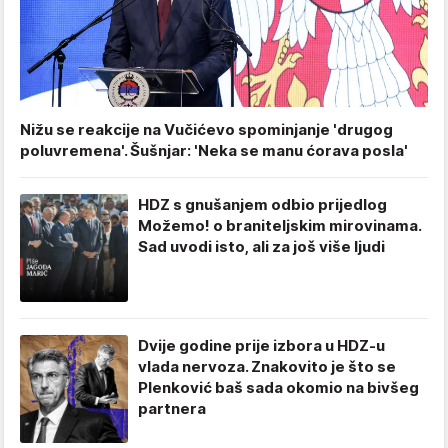
Nižu se reakcije na Vučićevo spominjanje 'drugog
poluvremena'. Šušnjar: 'Neka se manu ćorava posla'
HDZ s gnušanjem odbio prijedlog
Možemo! o braniteljskim mirovinama.
Sad uvodi isto, ali za još više ljudi
Dvije godine prije izbora u HDZ-u
vlada nervoza. Znakovito je što se
Plenković baš sada okomio na bivšeg
partnera